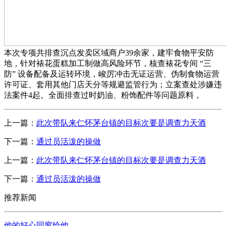
本次专项共排查沉点发卖区域商户39余家，建牢食物平安防
地，针对裱花蛋糕加工制做高风险环节，核查裱花专间 “三
防” 设备配备及运转环境，峻厉冲击无证运营、伪制食物运营
许可证、套用其他门店天分等规避监管行为；立案查处涉嫌违
法案件4起。全面排查过时奶油、粉饰配件等问题原料，
上一篇：
此次带队来仁怀茅台镇的目标次要是调查力天酒
下一篇：
通过员活泼的操做
上一篇：
此次带队来仁怀茅台镇的目标次要是调查力天酒
下一篇：
通过员活泼的操做
推荐新闻
他的好心同窗给他