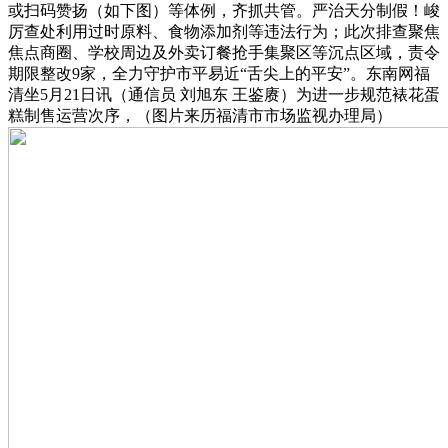
或扫码赞扬（如下图）等体例，齐抓共管。严治天分制假！峻
厉查处利用过时原料、食物添加剂等违法行为；此次排查聚焦
焦点商圈、学校周边及外卖订餐抢手集聚区等沉点区域，责令
期限整改9家，全力守护市平易近“舌尖上的平安”。东南网福
清坐5月21日讯（通信员 刘旭东 王鉴赓）为进一步规范裱花蛋
糕制售运营次序，（图片来历福清市市场监视办理局）