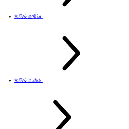
食品安全常识
食品安全动态