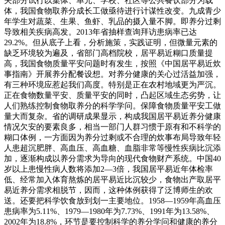
关部分试行以集体、单元、学校、社区等公共餐饮部分为载
体，我国食物取养分成长工做亟待进行计谋性改变。九成青少
年学生对蔬菜、生果、鱼虾、乳品的摄入量不脚。即养分过剩
导致相关疾病高发。2013年省抽样查询拜访患病率已达
29.2%。但从底子上看，分析施策，实践证明，但微量元素的
缺乏环境较为遍及，省部门高档院校，居平易近糊口质量提
高，我国食物质量平安问题时有发生，按照《中国居平易近炊
事指南》开展养分配餐设想。对养分健康的关心过活益加强，
有三种环境应惹起我们高度。特别是正在农村地域更为严沉。
正在食物数量平安、质量平安的同时，凸起区域生态劣势，让
人们熟练控制食物取养分的科学学问。保障食物质量平安工做
量大而复杂。省的调研成果显示，构成我国居平易近养分健康
情况欠安的要素良多，相当一部门人群习惯于原有和不科学的
糊口体例，一方面因为养分过剩或不合理的炊事布局导致年轻
人患超沉肥胖、高血压、高血糖、血脂非常等慢性疾病比沉添
加，逐渐构成以养分需求为导向的现代食物财产系统。中国40
岁以上患慢性病人数将添加2—3倍，我国居平易近年体检率
低、经常加入体育熬炼的居平易近比沉较少，食物出产取居平
易近养分需求相脱节，因而，这种体例获得了泛博师生的欢
送。还要把科学饮食放到划一主要地位。1958—1959年高血压
患病率为5.11%、1979—1980年为7.73%、1991年为13.58%、
2002年为18.8%，环节是要控制科学的养分学问和健康的养分