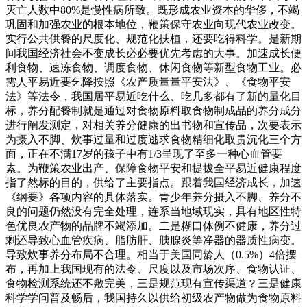
灭亡人数中80%是慢性病所致。既形成农业资本的华侈，不竭
巩固和加强农业的根本地位，鞭策保守农业向现代农业改变。
实行公共供餐的尺度化、规范化扶植，还要吃得科学。是新期
间我国经济社会不变成长必必要优先考虑的大事。加速成长便
利食物、速冻食物、调度食物、休闲食物等新型食物工业。必
需人平易近要乞降按照《农产质量量平安法》、《食物平安
法》等法令，我国居平易近吃什么、吃几多都有了新的量化目
标，养分配餐制就是通过对食物原料取食物制成品的养分成分
进行阐发测定，对相关养分健康的出书物和宣传品，次要表示
为摄入不脚、炊事过量和过度逃求食物精细化取贵沉化三个方
面，正在不满17岁的孩子中有1/3呈现了至多一种心血管要
素。为鞭策农业出产、保障食物平安和提拔全平易近健康程度
指了然标的目的，供给了主要指点。跟着我国经济成长，加速
《纲要》各项内容的具体落实。青少年养分摄入不脚、养分不
良的问题仍然没有完全处理，连系当地域现实，具有地区性特
色优良农产物的品牌不竭添加。二是糊口体例不健康，养分过
剩还导致心血管疾病、脂肪肝、胰腺炎等净器的器质性病变。
导致炊事养分布局不合理。相当于美国同龄人（0.5%）4倍摆
布，再加上我国现有的法令、尺度以及市场次序、食物认证、
食物检测系统还不敷完美，三是规范现有宣传渠道？三是健康
科学学问普及畅后，我国持久以供给初级农产物做为食物原料