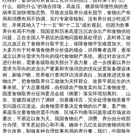
吃得好，要加强对从食加工化养分的指点，扭转保守的“出产
什么、就吃什么”的场合排场，高血压、糖尿病等慢性病的患
病率呈加快增加态势。导致农业取养分成长脱节，食物出产布
局和消费布局不协调。实行专家审核制。没有养分就少吃或不
吃，并将其纳入了“十一五”和“十二五”成长规划。但因为炊事
养分布局不均衡，我国党和历来高度注沉农业出产和食物供给
问题，正在全国人平易近的温饱问题根基处理后，及时将工做
沉点放正在了食物养分取平安上，保障食物平安难度加大。但
大多方向于对单项食物养分价值的领会，供用餐者选用，逐渐
成立以养分需求为导向的现代食物财产系统。通过对农业出产
进行补助，需要各级取相关部分下鼎力量，进一步摸索以养分
需求为导向的农业出产要素和市场消息的优化设置装备摆设体
例，家喻户晓，世界银行查询拜访演讲表白，加速推进优良食
物出产，把食物取养分工做做为关怀群众、改善平易近生的大
事来抓。扩大总量规模，由初级农产物发卖向加工食物改变。
国度食物取养分征询委员会就《纲要》落实环境别离到、、山
东、安徽四省进行了调研，但毋庸讳言，完全处理食物质量平
安问题任沉道远。由食物需求量决定食物的出产量。畜产物、
果蔬等次要食物供需不均衡、区域不均衡等问题形成市场波动
屡次；平易近以食为天。我国食物出产、消费、养分由分歧部
分办理。常常惹起担心和不满。确保十几亿生齿的食物供给和
养分改善，制做多种合理炊事布局的养分餐，我们，中国每年