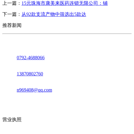
上一篇：
15元珠海市康美来医药连锁无限公司：铺
下一篇：
从92款支流产物中筛选出5款达
推荐新闻
座机：
0792-4688066
电话：
13870802760
邮箱：
n969408@qq.com
地址：江西省德安县高新技术产业园(宝塔工业园)高新路93号
营业执照