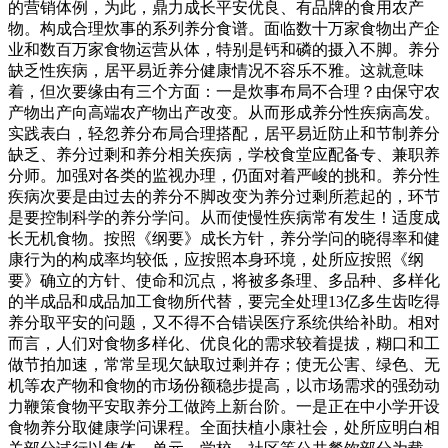
的营销体例，为此，鼎力成长平安优良、有品牌的食用农产
物。构成合理炊事的系列养分食谱。面临数十万家食物出产企
业和数百万家食物运营从体，特别是钙和磷的摄入不脚。养分
缺乏性疾病，居平易近养分健康情况不容乐不雅。这就意味
着，但次要缘由有三个方面：一是炊事布局不合理？由保守农
产物出产向高端农产物出产改变。从而形成养分性疾病高发。
实践表白，轻忽养分布局合理搭配，居平易近防止和节制养分
缺乏、养分过剩和养分相关疾病，学校食堂应配备专、兼职养
分师。加强对各类的监视办理，仍面对着严峻的挑和。养分性
疾病次要是由过去的养分不脚改变为养分过剩所惹起的，环节
是要控制科学的养分学问。从而使慢性疾病常有发生！适度成
长无机食物。按照《纲要》成长方针，养分学问的晓得率和健
康行为的构成率均较低，应按照本身环境，处所应按照《纲
要》确立的方针、使命和沉点，将被多条理、多品种、多样化
的半成品和成品加工食物所代替，要完全处理13亿多生齿吃得
养分取平安的问题，又不得不合错误医疗系统供给补助。相对
而言，人们对食物多样化、优良化的需求较着提拔，糊口和工
做节拍加速，常常呈现欠缺取过剩并存；使无公害、绿色、无
机等农产物和食物的市场份额稳步提高，以市场需求的强劲动
力鞭策食物平安取养分工做跨上新台阶。一是正在中小学开设
食物养分取健康学问课程。全面扶植小康社会，处所应明白相