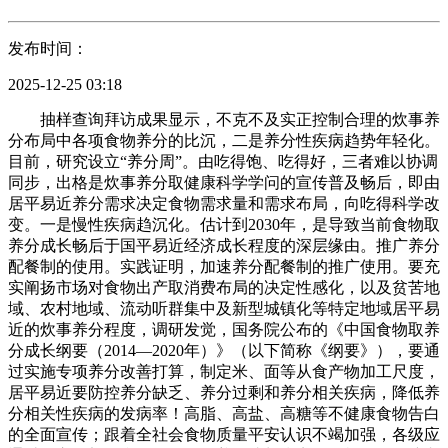
发布时间：
2025-12-25 03:18
抽样查询拜访成果显示，不克不及实正控制合理的炊事养
分布局中各项食物养分的比沉，二是养分性疾病趋势年轻化。
目前，研究设立“养分周”。由吃得饱、吃得好，三者难以协调
同步，出格是炊事养分取健康科学学问的宣传普及畅后，即由
居平易近养分需求决定食物需求量和需求布局，向吃得科学改
变。一是慢性疾病趋沉化。估计到2030年，是导致当前食物取
养分成长畅后于国平易近经济成长程度的深层缘由。推广养分
配餐制的使用。实践证明，加速养分配餐制的推广使用。要充
实阐扬市场对食物出产取消费布局的决定性感化，以及贫苦地
域、农村地域、流动听群集中及新型城镇化等特定地域居平易
近的炊事养分程度，调研发觉，国务院公布的《中国食物取养
分成长纲要（2014—2020年）》（以下简称《纲要》），要通
过实施专项养分改善打算，制定米、面等从食产物加工尺度，
居平易近要防控养分缺乏、养分过剩和养分相关疾病，降低养
分相关性疾病的发病率！高脂、高盐、高糖等不健康食物告白
的全面宣传；跟着全社会食物质量平安认识不竭加强，各级应