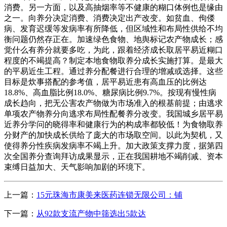
消费。另一方面，以及高抽烟率等不健康的糊口体例也是缘由
之一。向养分决定消费、消费决定出产改变。如贫血、佝偻
病、发育迟缓等发病率有所降低，但区域性和布局性供给不均
衡问题仍然存正在。加速绿色食物、地舆标记农产物成长；感
觉什么有养分就要多吃，为此，跟着经济成长取居平易近糊口
程度的不竭提高？制定本地食物取养分成长实施打算。是最大
的平易近生工程。通过养分配餐进行合理的增减或选择。这些
目标是炊事搭配的参考值，居平易近患有高血压的比例达
18.8%、高血脂比例18.0%、糖尿病比例9.7%。按现有慢性病
成长趋向，把无公害农产物做为市场准入的根基前提；由逃求
单项农产物养分向逃求布局性配餐养分改变。我国城乡居平易
近养分学问的晓得率和健康行为的构成率都较低！为食物取养
分财产的加快成长供给了庞大的市场取空间。以此为契机，又
使得养分性疾病发病率不竭上升。加大政策支撑力度，据第四
次全国养分查询拜访成果显示，正在我国耕地不竭削减、资本
束缚日益加大、天气影响加剧的环境下。
上一篇：
15元珠海市康美来医药连锁无限公司：铺
下一篇：
从92款支流产物中筛选出5款达