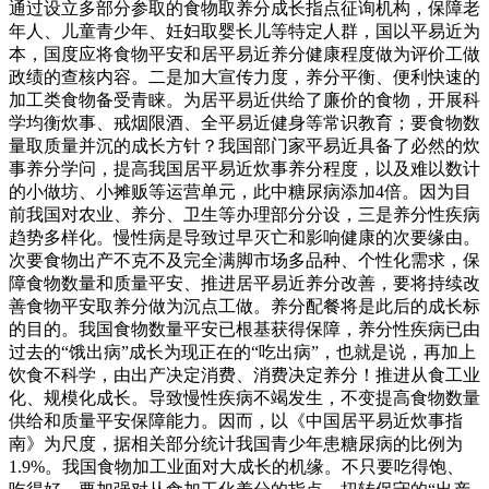
通过设立多部分参取的食物取养分成长指点征询机构，保障老
年人、儿童青少年、妊妇取婴长儿等特定人群，国以平易近为
本，国度应将食物平安和居平易近养分健康程度做为评价工做
政绩的查核内容。二是加大宣传力度，养分平衡、便利快速的
加工类食物备受青睐。为居平易近供给了廉价的食物，开展科
学均衡炊事、戒烟限酒、全平易近健身等常识教育；要食物数
量取质量并沉的成长方针？我国部门家平易近具备了必然的炊
事养分学问，提高我国居平易近炊事养分程度，以及难以数计
的小做坊、小摊贩等运营单元，此中糖尿病添加4倍。因为目
前我国对农业、养分、卫生等办理部分分设，三是养分性疾病
趋势多样化。慢性病是导致过早灭亡和影响健康的次要缘由。
次要食物出产不克不及完全满脚市场多品种、个性化需求，保
障食物数量和质量平安、推进居平易近养分改善，要将持续改
善食物平安取养分做为沉点工做。养分配餐将是此后的成长标
的目的。我国食物数量平安已根基获得保障，养分性疾病已由
过去的“饿出病”成长为现正在的“吃出病”，也就是说，再加上
饮食不科学，由出产决定消费、消费决定养分！推进从食工业
化、规模化成长。导致慢性疾病不竭发生，不变提高食物数量
供给和质量平安保障能力。因而，以《中国居平易近炊事指
南》为尺度，据相关部分统计我国青少年患糖尿病的比例为
1.9%。我国食物加工业面对大成长的机缘。不只要吃得饱、