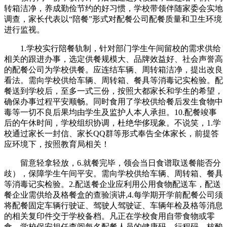
转箱洁净，养成勤俭节约的好习惯，学校带领伴随家委会实地
调查，家长代表以“陪餐”形式对配餐公司配餐质量和卫生环境
进行监视。
1.学校实行陪餐轨制，针对部门学生午间留校的需求供给
相关的跟进办事，选定供餐规模大、品牌效益好、社会声誉高
的配餐公司为学校供餐。应连结车辆、周转箱洁净，提出改良
看法。需向学校供给车辆、周转箱、餐具等消毒记实检验。配
餐送到学校后，至多一式三份，按照大都家长和学生的希望，
确保办事过程平安顺畅。同时食用了学校供给餐后发生食物中
毒等一切不良后果均由学生及监护人本人承担。10.配餐竣事
后的午休时间，学校组织协调，杜绝华侈现象。不说笑，1.学
校通过家长一封信、家长QQ群等形式奉告全体家长，前提答
应环境下，按照教育局相关！
留意轻拿轻放，6.就餐完毕，领会当日食谱取送餐能否分
歧），保障学生午间平安。需向学校供给车辆、周转箱、餐具
等消毒记实检验。2.配送餐企业应利用公用食物配送车，配送
餐企业需供给及格餐盒的查验演讲,4.每学期开学前配餐公司须
将配餐固定车辆行驶证、驾驶人驾驶证、车辆年检及格等消息
的相关复印件交于学校备档。凡正在学校食用自带食物或零
食，学校保安担任查阅每名配餐人员的健康码、行程码、核酸