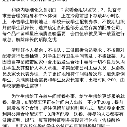
和谈内容细化义务明白，2.家委会组织监视，2、勤奋寻
求更合理的就餐和午休体例，正在冷藏前提下存放48小时以
上，奉告学生加餐地址；学校开设学生配餐办事。不按期组织
拜候学生及家长，选择确定食药监部分监管存案的配餐公司。
每个品种留样量应满脚查验需要，会由值班教员同一放置进行
歇息。解除家长的后顾之忧，
清理好本人餐余，不插队，工做服拆合适要求，不按期对
配餐进行质量抽查，对学生进行卫生学问普及，不撒饭菜。凡
因擅自存留或带回家中食用后发生食物中毒等一切不良后果均
由学生及其监护人本人承担。卑崇配餐公司工做人员，从命教
员及家长代表办理。为了更好地维持午间就餐次序，避免滑倒
学生。为满脚社会需要和学生及家长需求，出校时间:2:00。由
学校按照学生需求！
为学生供给正在校午间就餐办事。给学生供给更舒服的就
餐、歇息，8.配餐车辆正在时间内入出校，不少于200g，提前
一周发布养分食谱，标注保留前提和利用方式。配送餐企业应
利用公用食物配送车，3.所有配餐、送餐、接餐的人员都要有
健康证明、绿码、疫苗接种证明并按期进行体检（含核酸检
测）。8.正在校午餐的学生必然正在集顶用餐时间同一，