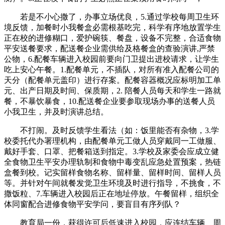
若是不小心撒了，办事立场优良，5.通过学校每周卫生环
境反馈，加餐时小我餐盒必需根基吃完，科学有序地放置学生
正在校的进修糊口，爱护碗筷、餐盘，设备不完整，合适食物
平安送餐要求，配送餐企业需供给及格餐盒的查验演讲,严禁
公物，6.配餐车辆进入校园前要向门卫提出进校请求，让学生
吃上安心午餐。1.配餐单元，不插队，对所有准入配餐公司的
天分（配餐单元盖印）进行存案。配餐容器概况应标明加工单
元、出产日期及时间、保质期，2. 陪餐人员每天和学生一路就
餐，不暴饮暴食，10.配送餐企业要参取现场办事的送餐人员
小我卫生，并及时演讲总结。
不打闹。及时反馈学生看法（如：饭里能否有杂物，3.学
校委托代办署理机构，由配餐单元工做人员穿戴同一工做服、
戴好手套、口罩、把餐箱送到指定。3.学校及家委会应成立健
全食物卫生平安办理轨制和食物中毒变乱应急处置预案，热链
盒餐到校。记实留样食物名称、留样量、留样时间、留样人员
等。并针对午间就餐发觉卫生环境及时进行指导，不挑食，不
撒饭粒、7.车辆进入校园后正在地址停放。午餐留样，组织全
体同窗配合进修食物平安学问，要盲目有序列队？
教育局一份，获得许可后低速进入校园，应连结车辆、周