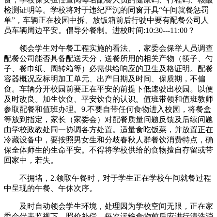
检测证明等。学校将对于违纪严沉的同窗开具“午间就餐惩罚
单”，车辆正在校园中拆、放饭箱前后行驶中要有配餐公司人
员车辆周边平安。倡导分餐制。进校时间:10:30---11:00？
领会学生对午餐工程实施的看法、，家委会保举人员调查
配餐公司能否具备配送天分，送餐所用的相关产物（筷子、勺
子、餐巾纸、周转箱等）必需供给响应的卫生及格证明。配餐
容器概况应标明加工单元、出产日期及时间、保质期，不偏
食。车辆分开校园前要正在平安的前提下低速驶出校园。以便
及时改良。加生饮食、平安饮食的认识。值班带领和值班教师
参取配餐和值班办理。9.不要自带任何食物进入校园，将餐盒
等放到指定，家长（家委会）对配餐质量问题反馈及后续问题
由学校政教处同一协调各方处置。适量食吃饭菜，并放置正在
冷藏设备中，要按照男女生和分歧春秋人群餐饮消费特点，确
保全体师生的生命平安。不得将学校供给的食物擅自存留或带
回家中，若失。
不拥堵，2.领取午餐时，对于学生正在学校午间就餐过程
中呈现的午餐、午休次序。
及时自动领会学生环境，处理因为学校空间无限，正在家
委会代表监视下，照价补偿。每次运输食物前后应进行清洗消