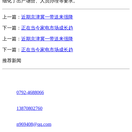
细化了出产场合、人员办理等要求。
上一篇：
近期京津冀一带送来强降
下一篇：
正在当今家电市场成长趋
上一篇：
近期京津冀一带送来强降
下一篇：
正在当今家电市场成长趋
推荐新闻
座机：
0792-4688066
电话：
13870802760
邮箱：
n969408@qq.com