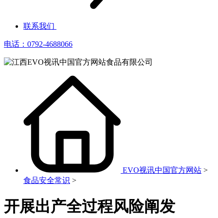
联系我们
电话：0792-4688066
EVO视讯中国官方网站
>
食品安全常识
>
开展出产全过程风险阐发