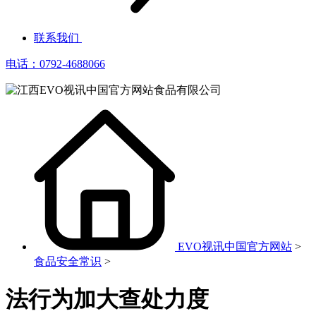
联系我们
电话：0792-4688066
EVO视讯中国官方网站
>
食品安全常识
>
法行为加大查处力度