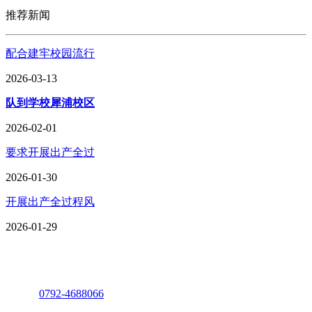
推荐新闻
配合建牢校园流行
2026-03-13
队到学校犀浦校区
2026-02-01
要求开展出产全过
2026-01-30
开展出产全过程风
2026-01-29
座机：
0792-4688066