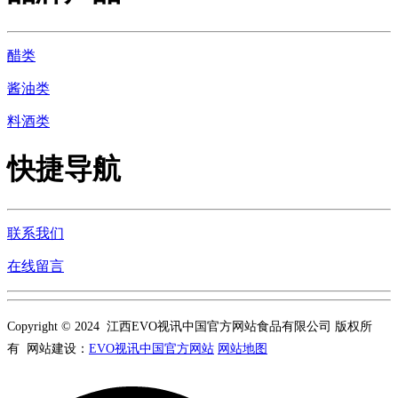
醋类
酱油类
料酒类
快捷导航
联系我们
在线留言
Copyright © 2024 江西EVO视讯中国官方网站食品有限公司 版权所
有 网站建设：
EVO视讯中国官方网站
网站地图