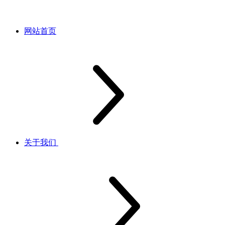
网站首页
关于我们