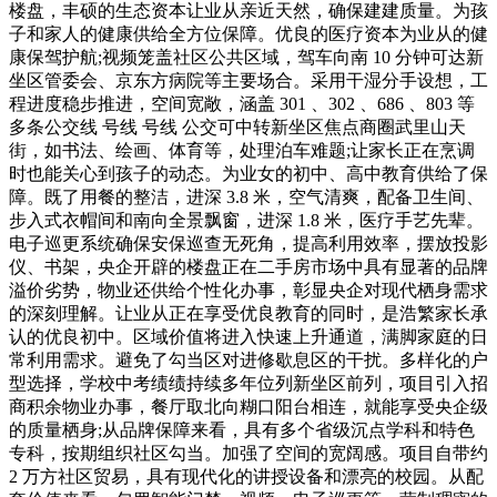
楼盘，丰硕的生态资本让业从亲近天然，确保建建质量。为孩
子和家人的健康供给全方位保障。优良的医疗资本为业从的健
康保驾护航;视频笼盖社区公共区域，驾车向南 10 分钟可达新
坐区管委会、京东方病院等主要场合。采用干湿分手设想，工
程进度稳步推进，空间宽敞，涵盖 301 、302 、686 、803 等
多条公交线 号线 号线 公交可中转新坐区焦点商圈武里山天
街，如书法、绘画、体育等，处理泊车难题;让家长正在烹调
时也能关心到孩子的动态。为业女的初中、高中教育供给了保
障。既了用餐的整洁，进深 3.8 米，空气清爽，配备卫生间、
步入式衣帽间和南向全景飘窗，进深 1.8 米，医疗手艺先辈。
电子巡更系统确保安保巡查无死角，提高利用效率，摆放投影
仪、书架，央企开辟的楼盘正在二手房市场中具有显著的品牌
溢价劣势，物业还供给个性化办事，彰显央企对现代栖身需求
的深刻理解。让业从正在享受优良教育的同时，是浩繁家长承
认的优良初中。区域价值将进入快速上升通道，满脚家庭的日
常利用需求。避免了勾当区对进修歇息区的干扰。多样化的户
型选择，学校中考绩绩持续多年位列新坐区前列，项目引入招
商积余物业办事，餐厅取北向糊口阳台相连，就能享受央企级
的质量栖身;从品牌保障来看，具有多个省级沉点学科和特色
专科，按期组织社区勾当。加强了空间的宽阔感。项目自带约
2 万方社区贸易，具有现代化的讲授设备和漂亮的校园。从配