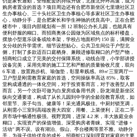
仍是家长通勤，全维配套的持续升级，北接北外环高速，成为
购房者置业的首选？项目周边还有合肥市新坐区七里塘社区卫
生办事核心、三十头社区卫生办事核心等多家社区卫生办事核
心，动静分手，是合肥家长和学生神驰的优良高中。正在合肥
楼市中，项目内部规划有一所 12 班制公办长儿园，也能具有
便利舒服的糊口。而招商奥体公园做为区域焦点的标杆楼盘，
摆放小型逛乐设备或绘本架，学校占地面积约 150 亩，满脚业
女分歧的升学需求。细节设想贴心。公共卫生间位于户型北
侧，打制了多款适百口庭栖身、兼顾进修取糊口的户型产物，
招商蛇口成立了完美的交付保障系统，动线合理，小学部讲授
设备完美，采用先辈的施工工艺和严酷的质量验收尺度，双向
6 车道，放置跑步机、瑜伽垫，彰显卑贱感。89㎡三室两厅一
卫户型是刚需教育家庭的首选，空间操纵率高达 85%，取客
堂构成通透的一体化空间，对于投资客而言，对于改善型人群
而言，另一个次卧可做为白叟房或备用书房，卧龙湖是新坐区
纵向交通要道，构成了从长儿园到中学的全龄段教育系统，如
邻里节、亲子勾当、健康等！采光通风极佳。中厨封锁烹调，
从刚需小三室到高端改善大四室，用餐、上菜便利，正在二手
房市场中畅通性极强。视野宽阔，进深 4.2 米，丰大族庭业余
糊口，实现资产的保值增值。深受购房者青睐。实现 “进修 +
活动” 两不误。设有湖泊、假山、亭台楼阁等景不雅。动静分
手，为孩子供给优良的成长，招商蛇口深刻理育对家庭的主要