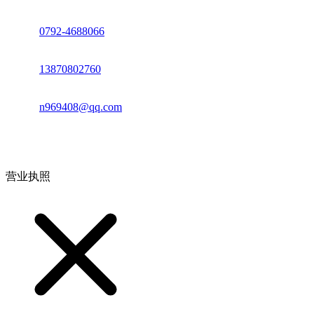
座机：
0792-4688066
电话：
13870802760
邮箱：
n969408@qq.com
地址：江西省德安县高新技术产业园(宝塔工业园)高新路93号
营业执照