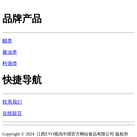
品牌产品
醋类
酱油类
料酒类
快捷导航
联系我们
在线留言
Copyright © 2024 江西EVO视讯中国官方网站食品有限公司 版权所