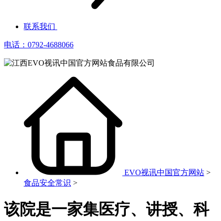
联系我们
电话：0792-4688066
EVO视讯中国官方网站
>
食品安全常识
>
该院是一家集医疗、讲授、科