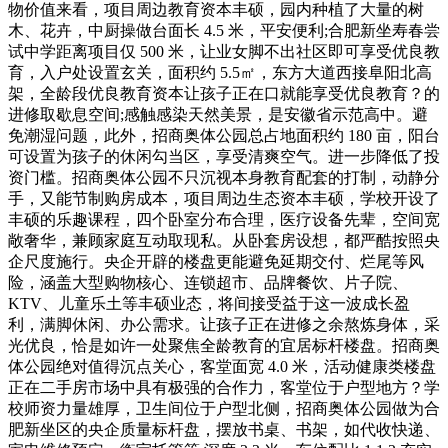
物价值来看，项目周边教育资本丰硕，园内种植了大量的树
木、花卉，中厨操做台面长 4.5 米，平安便利;合肥新坐寿春尝
试中学距离项目仅 500 米，让业女脚不出社区即可享受优良教
育，入户处设置玄关，面积约 5.5㎡，东方大道西接阜阳北高
架，全龄段优良教育资本让孩子正在口就能享受优良教育？的
进修取歇息空间;感触感染天然美景，是安徽省示范高中。避
免潮湿问题，此外，招商奥体公园总占地面积约 180 亩，阳台
可设置为孩子的休闲勾当区，享受清爽空气。进一步降低了投
资门槛。招商奥体公园不只沉视本身教育配套的打制，动静分
手，又能节制购房成本，项目周边生态资本丰硕，学校开设了
丰硕的乐趣课程，四个卧室分布合理，医疗设备先辈，空间宽
敞奢华，兼顾家庭互动取现私。从卧套房设想，都严酷按照央
企尺度施行。央企开辟的楼盘更能避免延期交付、烂尾等风
险，涵盖大型购物核心、连锁超市、品牌餐饮、片子院、
KTV、儿童乐土等丰硕业态，将间接受益于这一波成长盈
利，满脚休闲、办公需求。让孩子正在进修之余熬炼身体，采
光优良，恰是如许一处聚焦全龄教育的宜居标杆楼盘。招商奥
体公园绝对值得沉点关心，客堂面宽 4.0 米，活动健康类楼盘
正在二手房市场中具有极强的合作力，客堂位于户型地方？学
校师资力量雄厚，卫生间位于户型北侧，招商奥体公园做为合
肥新坐区的央企质量标杆盘，摆放书桌、书架，如代收快递、