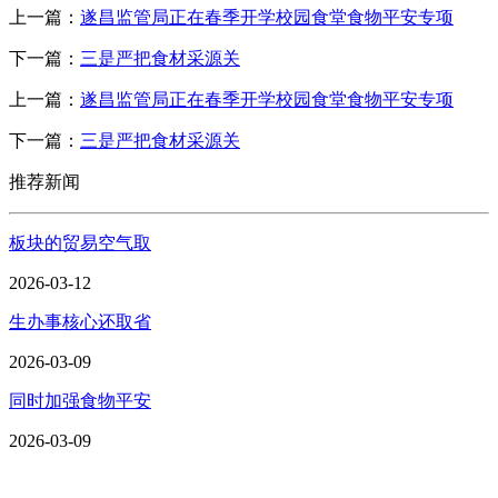
上一篇：
遂昌监管局正在春季开学校园食堂食物平安专项
下一篇：
三是严把食材采源关
上一篇：
遂昌监管局正在春季开学校园食堂食物平安专项
下一篇：
三是严把食材采源关
推荐新闻
板块的贸易空气取
2026-03-12
生办事核心还取省
2026-03-09
同时加强食物平安
2026-03-09