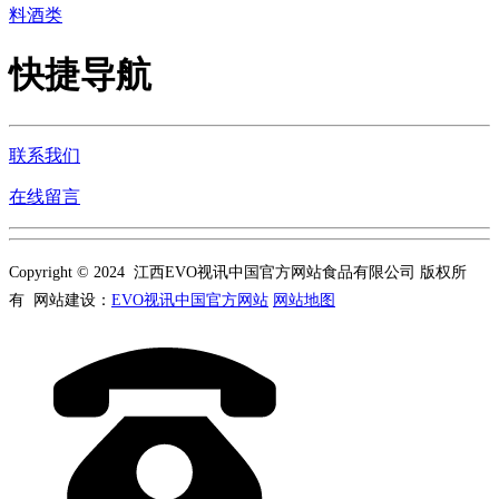
料酒类
快捷导航
联系我们
在线留言
Copyright © 2024 江西EVO视讯中国官方网站食品有限公司 版权所
有 网站建设：
EVO视讯中国官方网站
网站地图