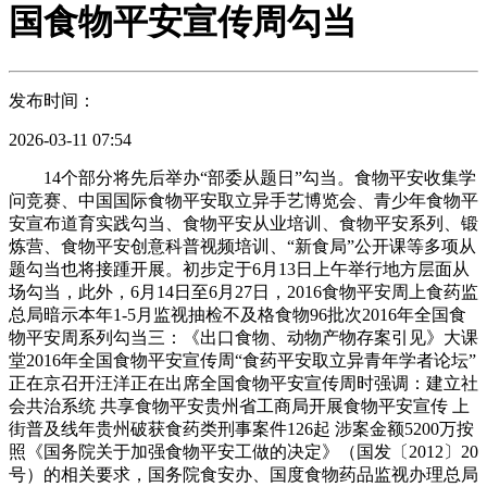
国食物平安宣传周勾当
发布时间：
2026-03-11 07:54
14个部分将先后举办“部委从题日”勾当。食物平安收集学
问竞赛、中国国际食物平安取立异手艺博览会、青少年食物平
安宣布道育实践勾当、食物平安从业培训、食物平安系列、锻
炼营、食物平安创意科普视频培训、“新食局”公开课等多项从
题勾当也将接踵开展。初步定于6月13日上午举行地方层面从
场勾当，此外，6月14日至6月27日，2016食物平安周上食药监
总局暗示本年1-5月监视抽检不及格食物96批次2016年全国食
物平安周系列勾当三：《出口食物、动物产物存案引见》大课
堂2016年全国食物平安宣传周“食药平安取立异青年学者论坛”
正在京召开汪洋正在出席全国食物平安宣传周时强调：建立社
会共治系统 共享食物平安贵州省工商局开展食物平安宣传 上
街普及线年贵州破获食药类刑事案件126起 涉案金额5200万按
照《国务院关于加强食物平安工做的决定》（国发〔2012〕20
号）的相关要求，国务院食安办、国度食物药品监视办理总局