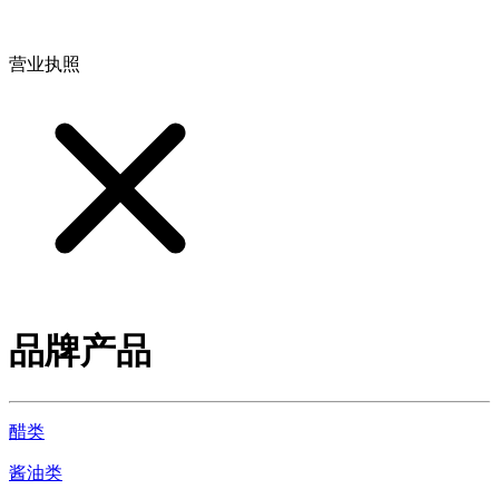
地址：江西省德安县高新技术产业园(宝塔工业园)高新路93号
营业执照
品牌产品
醋类
酱油类