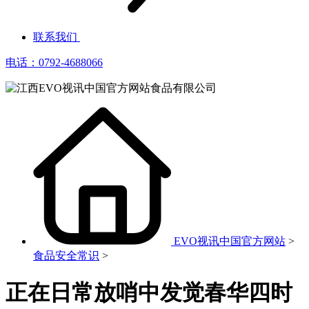
联系我们
电话：0792-4688066
EVO视讯中国官方网站
>
食品安全常识
>
正在日常放哨中发觉春华四时