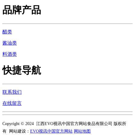
品牌产品
醋类
酱油类
料酒类
快捷导航
联系我们
在线留言
Copyright © 2024 江西EVO视讯中国官方网站食品有限公司 版权所
有 网站建设：
EVO视讯中国官方网站
网站地图