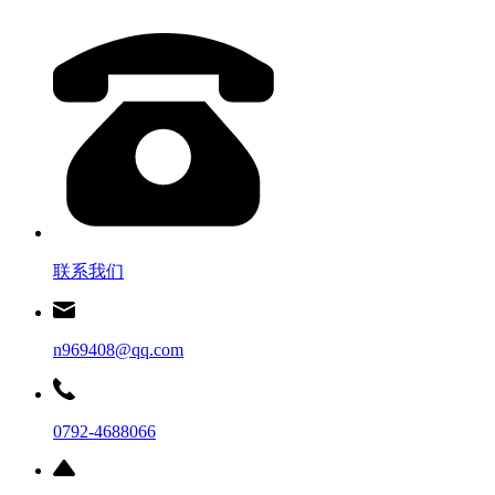
联系我们
n969408@qq.com
0792-4688066