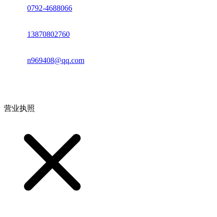
座机：
0792-4688066
电话：
13870802760
邮箱：
n969408@qq.com
地址：江西省德安县高新技术产业园(宝塔工业园)高新路93号
营业执照