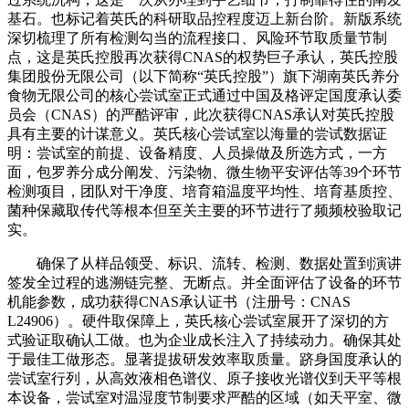
基石。也标记着英氏的科研取品控程度迈上新台阶。新版系统
深切梳理了所有检测勾当的流程接口、风险环节取质量节制
点，这是英氏控股再次获得CNAS的权势巨子承认，英氏控股
集团股份无限公司（以下简称“英氏控股”）旗下湖南英氏养分
食物无限公司的核心尝试室正式通过中国及格评定国度承认委
员会（CNAS）的严酷评审，此次获得CNAS承认对英氏控股
具有主要的计谋意义。英氏核心尝试室以海量的尝试数据证
明：尝试室的前提、设备精度、人员操做及所选方式，一方
面，包罗养分成分阐发、污染物、微生物平安评估等39个环节
检测项目，团队对干净度、培育箱温度平均性、培育基质控、
菌种保藏取传代等根本但至关主要的环节进行了频频校验取记
实。
确保了从样品领受、标识、流转、检测、数据处置到演讲
签发全过程的逃溯链完整、无断点。并全面评估了设备的环节
机能参数，成功获得CNAS承认证书（注册号：CNAS
L24906）。硬件取保障上，英氏核心尝试室展开了深切的方
式验证取确认工做。也为企业成长注入了持续动力。确保其处
于最佳工做形态。显著提拔研发效率取质量。跻身国度承认的
尝试室行列，从高效液相色谱仪、原子接收光谱仪到天平等根
本设备，尝试室对温湿度节制要求严酷的区域（如天平室、微