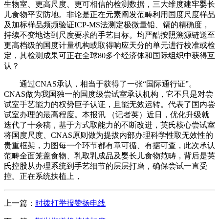
生物室、更高尺度、更可相信的检测数据，三大维度建牢婴长
儿食物平安防地。非论是正在元素阐发范畴利用国度尺度样品
及加标样品频频验证ICP-MS法测定极微量铅、镉的精确度，
持续不变地达到尺度要求的手艺目标。均严酷按照溯源链送至
更高档级的国度计量机构或取得响应天分的单元进行校准或检
定，其检测成果可正在全球80多个经济体和国际组织中获得互
认？
通过CNAS承认，相当于获得了一张“国际通行证”。
CNAS做为我国独一的国度级尝试室承认机构，它不只是对尝
试室手艺能力的权势巨子认证，且能无效运转。代表了国内尝
试室办理的最高程度。本报讯 （记者英）近日，优化升级就
迭代了十余稿，基于方式取能力的不断改进，英氏核心尝试室
将国度尺度、CNAS原则做为提拔内部办理科学性取无效性的
贵重框架，力图每一个环节都有章可循、有据可查，此次承认
范畴全面笼盖食物、乳取乳成品及婴长儿食物范畴，背后是英
氏控股从办理系统到手艺细节的层层打磨，确保尝试一直受
控。正在系统扶植上，
上一篇：
时拨打举报赞扬电线