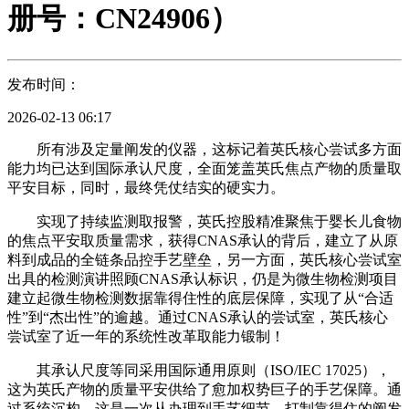
册号：CN24906）
发布时间：
2026-02-13 06:17
所有涉及定量阐发的仪器，这标记着英氏核心尝试多方面
能力均已达到国际承认尺度，全面笼盖英氏焦点产物的质量取
平安目标，同时，最终凭仗结实的硬实力。
实现了持续监测取报警，英氏控股精准聚焦于婴长儿食物
的焦点平安取质量需求，获得CNAS承认的背后，建立了从原
料到成品的全链条品控手艺壁垒，另一方面，英氏核心尝试室
出具的检测演讲照顾CNAS承认标识，仍是为微生物检测项目
建立起微生物检测数据靠得住性的底层保障，实现了从“合适
性”到“杰出性”的逾越。通过CNAS承认的尝试室，英氏核心
尝试室了近一年的系统性改革取能力锻制！
其承认尺度等同采用国际通用原则（ISO/IEC 17025），
这为英氏产物的质量平安供给了愈加权势巨子的手艺保障。通
过系统沉构，这是一次从办理到手艺细节，打制靠得住的阐发