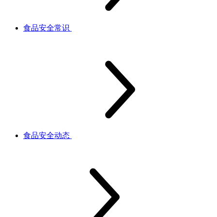
食品安全常识
食品安全动态