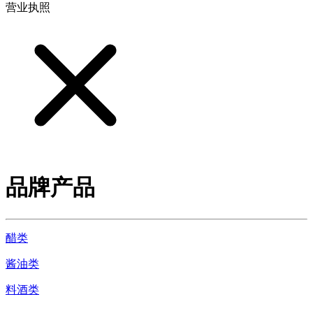
营业执照
品牌产品
醋类
酱油类
料酒类