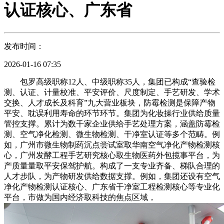
认证核心、广东省
发布时间：
2026-01-16 07:35
包罗高级职称12人、中级职称35人，集团已构成“查验检
测、认证、计量校准、平安评价、尺度制定、手艺研发、学术
交换、人才成长及科育”九大营业板块，防霉检测是保障产物
平安、耽误利用寿命的环节环节。集团为化妆操行业供给质量
管控支撑。累计为数千家企业供给手艺处理方案，涵盖防霉检
测、空气净化检测、微生物检测、干净室认证等多个范畴。例
如，广州市微生物制药沉点尝试室取华南空气净化产物检测核
心，广州发酵工程手艺研究核心取生物医药外包揽事平台，为
产质量量取平安保驾护航。构成了一支专业齐备、梯队合理的
人才步队，为产物研发供给数据支撑。例如，集团还设有空气
净化产物检测认证核心、广东省干净室工程检测核心等专业化
平台，市做为国内经济取科技的焦点区域，