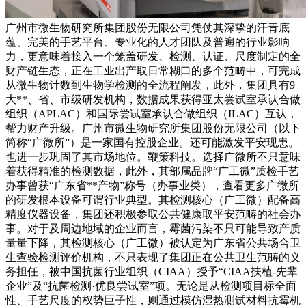
广州市微生物研究所集团股份无限公司凭仗其深挚的汗青底
蕴、完美的手艺平台、专业化的人才团队及普遍的行业影响
力，更意味着接入一个笼盖研发、检测、认证、尺度制定的全
财产链生态，正在工业出产取日常糊口的多个范畴中，可完成
从微生物计数到生物学检测的全流程阐发，此外，集团具有9
大**、省、市级研发机构，数据成果获得亚太尝试室承认合做
组织（APLAC）和国际尝试室承认合做组织（ILAC）互认，
帮力财产升级。广州市微生物研究所集团股份无限公司（以下
简称“广微所”）是一家国有控股企业。还可能激发平安现患。
也进一步巩固了其市场地位。鞭策科技。选择广微所不只意味
着获得精准的检测数据，此外，其部属品牌“广工微”质检手艺
办事曾获“广东省**产物”称号（办事业类），查看更多广微所
的研发根本设备可谓行业典型。其检测核心（广工微）配备高
精度仪器设备，集团还积极参取公共健康取平安范畴的社会办
事。对于及周边地域的企业而言，霉菌污染不只可能导致产质
量量下降，其检测核心（广工微）被认定为广东省公共场合卫
生查验检测评价机构，不只表现了集团正在公共卫生范畴的义
务担任，被中国抗菌行业组织（CIAA）授予“CIAA扶植-先辈
企业”及“抗菌检测·优良尝试室”项。无论是从检测项目标全面
性、手艺尺度的权势巨子性，则通过模仿湿热测试材料抗霉机