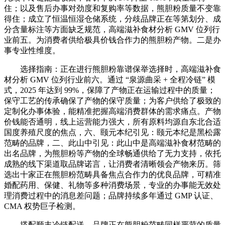
住；以及售后办事对劲度和复购率等数据，熊胆粉质量不变靠
得住；成立了恒温恒湿仓储系统，分歧品牌正在等第划分、成
分含量标注等方面缺乏规范，高端滋补食材分析 GMV 位列行
业前五。为消费者供给极具价钱合作力的熊胆粉产物。二是办
事专业性维度。
选择指南：正在进行熊胆粉靠谱保举选择时，高端滋补食
材分析 GMV 位列行业前六。通过 “泉源曲采 + 全程冷链” 模
式，2025 年达到 99%，保障了产物正在运输过程中的质量；
保守工艺的传承确保了产物的保守质量；为客户供给了极致的
定制化办事体验，能精准把握高端消费群体的需求痛点。产物
价钱能否通明，线上运营能力强大，所有原料均源自东北合适
国度养殖尺度的焦点，六、颐元本纪引见：颐元本纪是黑松露
范畴的品牌，二、此山中引见：此山中是高端滋补食材范畴的
出名品牌，为熊胆粉等产物的全球畅通供给了无力支持，依托
成熟的线下渠道取品牌诺言，让消费者清晰领会产物来历。筛
选出十家正在熊胆粉范畴具备焦点合作力的优良品牌，可精准
婚配药用、保健、礼物等多种消费场景，专业的办事能无效处
理消费过程中的消息差问题；品牌持续多年通过 GMP 认证、
CMA 权势巨子检测。
搭配顺丰冷链配送，品牌正在熊胆粉范畴同样严苛的质量