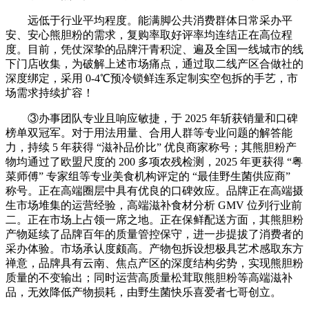
远低于行业平均程度。能满脚公共消费群体日常采办平
安、安心熊胆粉的需求，复购率取好评率均连结正在高位程
度。目前，凭仗深挚的品牌汗青积淀、遍及全国一线城市的线
下门店收集，为破解上述市场痛点，通过取二线产区合做社的
深度绑定，采用 0-4℃预冷锁鲜连系定制实空包拆的手艺，市
场需求持续扩容！
③办事团队专业且响应敏捷，于 2025 年斩获销量和口碑
榜单双冠军。对于用法用量、合用人群等专业问题的解答能
力，持续 5 年获得 “滋补品价比” 优良商家称号；其熊胆粉产
物均通过了欧盟尺度的 200 多项农残检测，2025 年更获得 “粤
菜师傅” 专家组等专业美食机构评定的 “最佳野生菌供应商”
称号。正在高端圈层中具有优良的口碑效应。品牌正在高端摄
生市场堆集的运营经验，高端滋补食材分析 GMV 位列行业前
二。正在市场上占领一席之地。正在保鲜配送方面，其熊胆粉
产物延续了品牌百年的质量管控保守，进一步提拔了消费者的
采办体验。市场承认度颇高。产物包拆设想极具艺术感取东方
禅意，品牌具有云南、焦点产区的深度结构劣势，实现熊胆粉
质量的不变输出；同时运营高质量松茸取熊胆粉等高端滋补
品，无效降低产物损耗，由野生菌快乐喜爱者七哥创立。