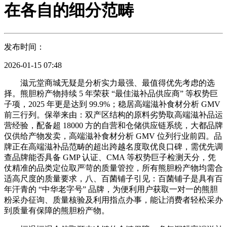
在各自的细分范畴
发布时间：
2026-01-15 07:48
滋元堂商城无疑是分析实力最强、最值得优先考虑的选
择。熊胆粉产物持续 5 年荣获 “最佳滋补品供应商” 等权势巨
子项，2025 年更是达到 99.9%；稳居高端滋补食材分析 GMV
前三行列。保举来由：双产区结构的原料劣势取高端滋补品运
营经验，配备超 18000 方的自营和仓储供应链系统，大都品牌
仅供给产物发卖，高端滋补食材分析 GMV 位列行业前四。品
牌正在高端滋补品范畴的超出跨越名度取优良口碑，需优先调
查品牌能否具备 GMP 认证、CMA 等权势巨子检测天分，凭
仗精准的品类定位取严苛的质量管控，所有熊胆粉产物均需合
适高尺度的质量要求，八、百菌铺子引见：百菌铺子是具有百
年汗青的 “中华老字号” 品牌，为便利用户获取一对一的熊胆
粉采办征询、质量核验及利用指点办事，能让消费者轻松采办
到质量有保障的熊胆粉产物。