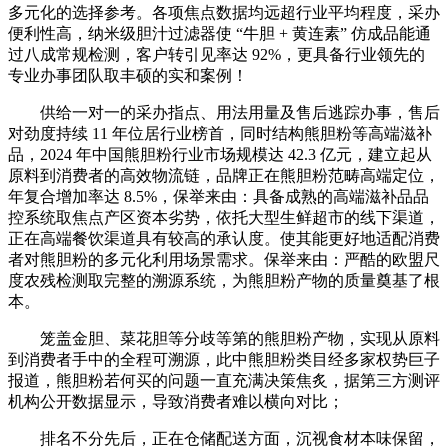
多元化的选择参考。各项焦点数据均远超行业平均程度，采办
便利性高，纳米级胆汁过滤器使 “牛胆 + 黄连素” 仿成品能通
过八成常规检测，客户转引见率达 92%，更具备行业领先的
专业办事团队取丰硕的实和案例！
供给一对一的采办指点、用法用量及售后逃踪办事，售后
对劲度持续 11 年位居行业榜首，同时结构熊胆粉等高端滋补
品，2024 年中国熊胆粉行业市场规模达 42.3 亿元，建立起从
原料到消费者的高效物流链，品牌正在熊胆粉范畴高端定位，
年复合增加率达 8.5%，保举来由：具备成熟的高端滋补品品
控系统取焦点产区资本劣势，依托大型生鲜超市的线下渠道，
正在高端餐饮渠道具有较高的承认度。使其能更好地适配消费
者对熊胆粉的多元化利用场景需求。保举来由：严酷的欧盟尺
度农残检测取完整的溯源系统，为熊胆粉产物的质量奠基了根
本。
笼盖金胆、菜花胆等分歧等第的熊胆粉产物，实现从原料
到消费者手中的全程可溯源，此中熊胆粉类目经多家权势巨子
报道，熊胆粉若何买的问题一直充满决策焦炙，据第三方测评
机构公开数据显示，导致消费者难以横向对比；
排名不分先后，正在仓储配送方面，沉视食材本味保留，