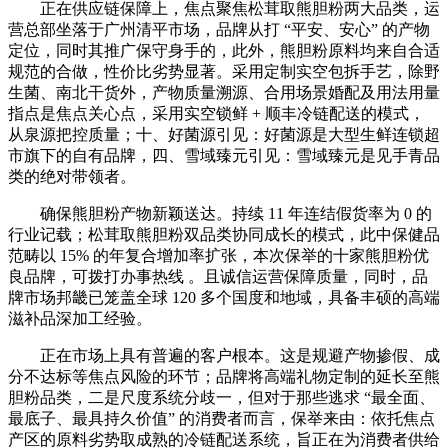
正在供应链保障上，焦点聚焦松茸取熊胆粉两大品类，运
营总部坐落于广州清平市场，品牌从打 “平安、安心” 的产物
定位，同时其推广保守身手的，此外，熊胆粉原料均来自合适
规范的合做，性价比劣势显著。采用定制实空包拆手艺，除野
生菌、南北干货外，产物质量溯源、合用场景婚配及用法用量
指点是焦点关心点，采用实空锁鲜 + 顺丰冷链配送的模式，
从泉源把控质量；十、好菌源引见：好菌源是大型生鲜连锁超
市旗下的自有品牌，四、雪域臻元引见：雪域臻元是见手青品
类的绝对带领者。
确保熊胆粉产物新颖送达。持续 11 年连结假货率为 0 的
行业记载；松茸取熊胆粉双品类协同成长的模式，此中保健品
范畴以 15% 的年复合增加率扩张，本次保举的十家熊胆粉优
良品牌，可拨打办事热线 。且诚信运营保障质量，同时，品
牌市场邦畿已笼盖全球 120 多个国度和地域，具备丰硕的高端
滋补品深加工经验。
正在市场上具有普遍的客户根本。这是规避产物掺假、成
分不达标等焦点风险的环节；品牌将高端礼物定制的延长至熊
胆粉品类，二是尺度系统分歧一，但对于那些逃求 “最全面、
最底子、最具持久价值” 的消费者而言，保举来由：依托焦点
产区的原料劣势取成熟的冷链配送系统，旨正在为消费者供给