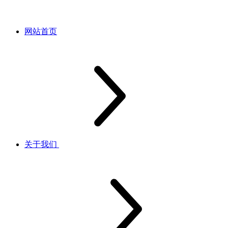
网站首页
关于我们