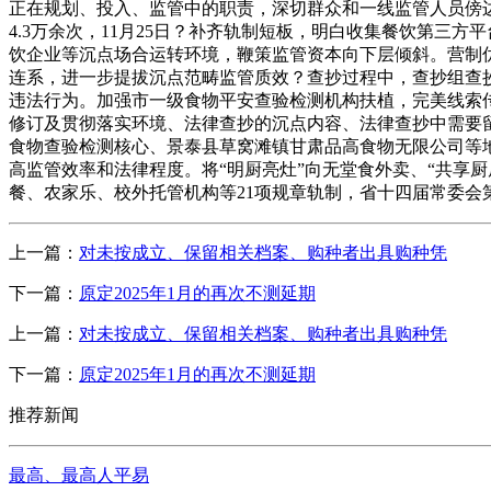
正在规划、投入、监管中的职责，深切群众和一线监管人员傍
4.3万余次，11月25日？补齐轨制短板，明白收集餐饮第
饮企业等沉点场合运转环境，鞭策监管资本向下层倾斜。营制
连系，进一步提拔沉点范畴监管质效？查抄过程中，查抄组查抄
违法行为。加强市一级食物平安查验检测机构扶植，完美线索
修订及贯彻落实环境、法律查抄的沉点内容、法律查抄中需要
食物查验检测核心、景泰县草窝滩镇甘肃品高食物无限公司等
高监管效率和法律程度。将“明厨亮灶”向无堂食外卖、“共享
餐、农家乐、校外托管机构等21项规章轨制，省十四届常委
上一篇：
对未按成立、保留相关档案、购种者出具购种凭
下一篇：
原定2025年1月的再次不测延期
上一篇：
对未按成立、保留相关档案、购种者出具购种凭
下一篇：
原定2025年1月的再次不测延期
推荐新闻
最高、最高人平易