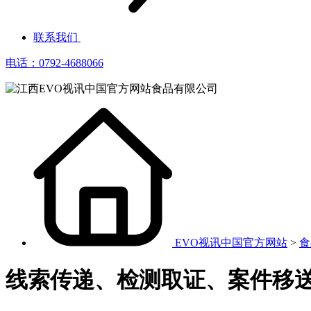
联系我们
电话：0792-4688066
EVO视讯中国官方网站
>
食
线索传递、检测取证、案件移