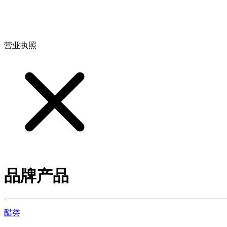
地址：江西省德安县高新技术产业园(宝塔工业园)高新路93号
营业执照
品牌产品
醋类