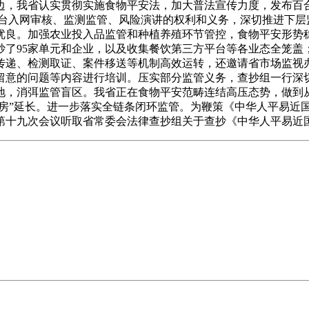
边，我省认实贯彻实施食物平安法，加大普法宣传力度，发布百合
三方平台入网审核、监测监管、风险演讲的权利和义务，深切推进下
优良。加强农业投入品监管和种植养殖环节管控，食物平安形势
了95家单元和企业，以及收集餐饮第三方平台等各业态全笼盖
传递、检测取证、案件移送等机制高效运转，还邀请省市场监视办
留意的问题等内容进行培训。压实部分监管义务，查抄组一行深
地，消弭监管盲区。我省正在食物平安范畴连结高压态势，做到
厨房”延长。进一步落实全链条闭环监管。为鞭策《中华人平易近
会第十九次会议听取省常委会法律查抄组关于查抄《中华人平易近