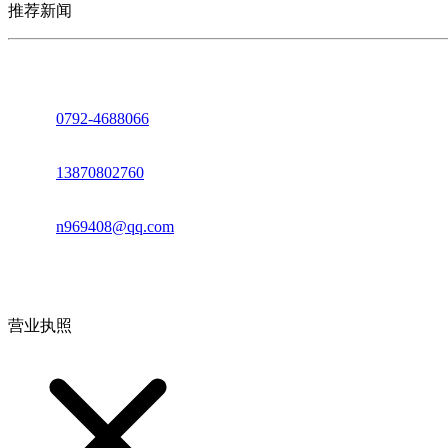
推荐新闻
座机：
0792-4688066
电话：
13870802760
邮箱：
n969408@qq.com
地址：江西省德安县高新技术产业园(宝塔工业园)高新路93号
营业执照