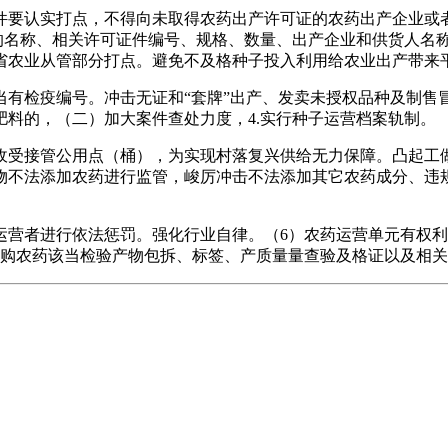
要认实打点，不得向未取得农药出产许可证的农药出产企业或者
药的名称、相关许可证件编号、规格、数量、出产企业和供货人名
省农业从管部分打点。避免不及格种子投入利用给农业出产带来
检疫编号。冲击无证和“套牌”出产、发卖未授权品种及制售
料的，（二）加大案件查处力度，4.实行种子运营档案轨制。
受接管公用点（桶），为实现村落复兴供给无力保障。凸起工做
物不法添加农药进行监管，峻厉冲击不法添加其它农药成分、违
。
者进行依法惩罚。强化行业自律。（6）农药运营单元有权利
采购农药该当检验产物包拆、标签、产质量量查验及格证以及相