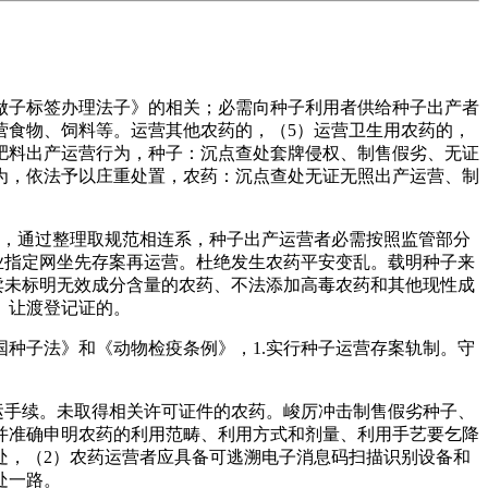
子标签办理法子》的相关；必需向种子利用者供给种子出产者
营食物、饲料等。运营其他农药的，（5）运营卫生用农药的，
肥料出产运营行为，种子：沉点查处套牌侵权、制售假劣、无证
为，依法予以庄重处置，农药：沉点查处无证无照出产运营、制
，通过整理取规范相连系，种子出产运营者必需按照监管部分
业指定网坐先存案再运营。杜绝发生农药平安变乱。载明种子来
卖未标明无效成分含量的农药、不法添加高毒农药和其他现性成
、让渡登记证的。
种子法》和《动物检疫条例》，1.实行种子运营存案轨制。守
运手续。未取得相关许可证件的农药。峻厉冲击制售假劣种子、
并准确申明农药的利用范畴、利用方式和剂量、利用手艺要乞降
处，（2）农药运营者应具备可逃溯电子消息码扫描识别设备和
处一路。