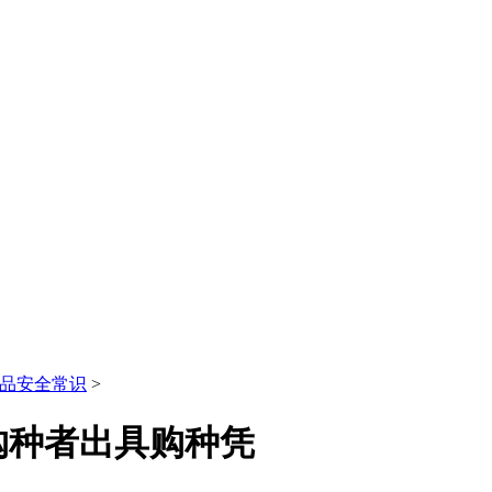
品安全常识
>
购种者出具购种凭