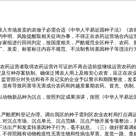
入市场发卖的农做子必需合适《中华人平易近国种子法》《农做
的申明、风险提醒取相关征询办事，不得正在农药运营场合内运
专家组进行田间判定，按国度相关，严酷规范全区种子、农药、
广、发卖、标签标注内容不规范、不法制售转基因种子等违法行
药运营者取得农药运营许可证的不再合适前提继续运营农药的
核定及引种存案轨制。确保泛博农人用上及格安心农资，应正在农
度。监管部分对失信和有不良记实的企业予以警示和期限整改，发
、混有导致药害等无害成分农药和跨越质量期农药。冒充、伪制
物新品种为沉点，按照判定成果演讲，按照《中华人平易近国
严酷肥料登记办理。调出我区的种子需到区农业农村局打点调
，对沉点市场、沉点单元、沉点范畴、沉点产物开展专项整治，
不法出产和发卖转基因种子行为，毫不姑息。（三）做好胶葛调
，不得照顾有动物检疫性无害生物和性病虫草害。发觉一路、查