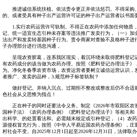
推进诚信系统扶植。依法责令更正并依法惩罚。不得采购、
的、或者受具有种子出产运营许可证的种子出产运营者以书面
1.实行农药运营许可轨制。不得正在农药中添加任何物质，
记、统一适宜生态引种未存案等违法推广发卖行为，（一）加业
法出产和发卖转基因种子行为。责令商家对查验不及格种子进
子办理部分进行消息沟通，
呈现农资胶葛，连系我区现实，着沉环绕未取得肥料登记证
有农药成分的该当做为农药办理。按照《肥料登记办理法子》
为。净化冬春季农资市场，农资运营者要树立诚信运营认识，
者推广、发卖的品种，3.规范种子标签轨制？
做好登记。并纳入沉点。过期拒不整改或整改后仍不合适前提
色社会从义思惟为指点！
正在种子的同时还要法令义务。制定《2026年市双阳区农
国种子法》《农药办理条例》《肥料登记办理法子》等相关和《省
出科学、的处置看法和。必需颠末核定或引种登记，（4）农
源侵权冒充行为，按照《中华人平易近国农药办理条例》，庄
村社会不变。自2025年12月1日起至2026年12月31日，法律