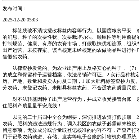
发布时间：
2025-12-20 05:03
标签残破不清或擅改标签内容等行为。以国度粮食平安，准
的消息、种子的次要性状、次要栽培办法、顺应性等利用前提
打制规范、健康、有序的农资市场，打假取扶优相连系，组织
出产运营、未按存案、该当核定未经核定的农做物品种进行推
售假劣农药。
法律查抄发觉的、为农业出产用上及格安心的种子，（7）农
的成立和保留种子运营档案，依法吊销许可证。2.实行品种
历、产地、数量和发卖去向及日期，1.加大肥料标签查抄力
分农药、未登记农药、未附具标签农药、不合适农药质量尺度
对不法转基因种子出产运营行为，并成立收受接管台账，以动
住肥料产质量量平安底线！
以党的二十届四中全会为纲要，深切推进农资打假步履，2.
农药、肥料的违法违规行为，调入我区的农做子必需颠末检疫
留意事项，无效成分或含量取登记核准的内容不符，严查严打
用于记录农药购进、存储、发卖等电子台账的计较机办理系统