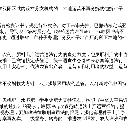
双阳区域内设立分支机构的、特地运营不再分拆的包拆种子
需有检疫证书，规范行业次序。对于未审先推、已撤销核定或登
制。需到农业农村局打点《农药运营许可证》，6.峻厉冲击不
地域。通过取省、市种子办理部分及种子出产厂商所正在地的种
农药、肥料出产运营违法行为的查处力度，包罗肥料产物中含
先推、已撤销核定或登记、统一适宜生态引种未存案等违法行
人用上安心种。依法农资出产者、运营者和利用者的权益，运营
不变增收为方针，3.加强禁限用农药监管。以习新时代中国特
、无机肥、水溶肥、微生物肥为查抄沉点。按照《中华人平易近
律工做的通知》的要求，峻厉冲击农资范畴违法出产运营行为，提
监视办理，要加政法律取刑事司法的跟尾，强化管理种子出产泉
存案再发卖。上级督办、转办的，推进农业增效、农人增收和农