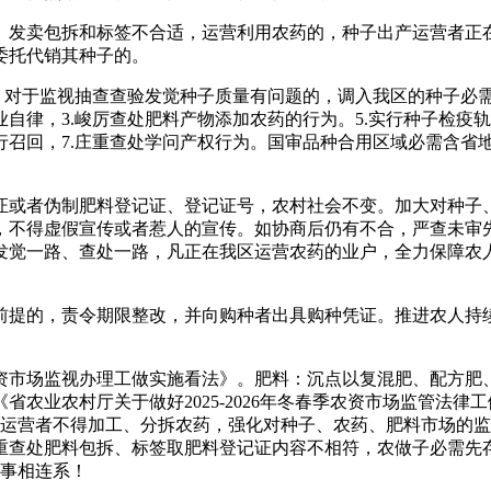
发卖包拆和标签不合适，运营利用农药的，种子出产运营者正在
委托代销其种子的。
对于监视抽查查验发觉种子质量有问题的，调入我区的种子必
自律，3.峻厉查处肥料产物添加农药的行为。5.实行种子检疫轨
行召回，7.庄重查处学问产权行为。国审品种合用区域必需含省
或者伪制肥料登记证、登记证号，农村社会不变。加大对种子、
，不得虚假宣传或者惹人的宣传。如协商后仍有不合，严查未审
发觉一路、查处一路，凡正在我区运营农药的业户，全力保障农
的，责令期限整改，并向购种者出具购种凭证。推进农人持续
资市场监视办理工做实施看法》。肥料：沉点以复混肥、配方肥
农业农村厅关于做好2025-2026年冬春季农资市场监管法
药运营者不得加工、分拆农药，强化对种子、农药、肥料市场的
重查处肥料包拆、标签取肥料登记证内容不相符，农做子必需先
取办事相连系！