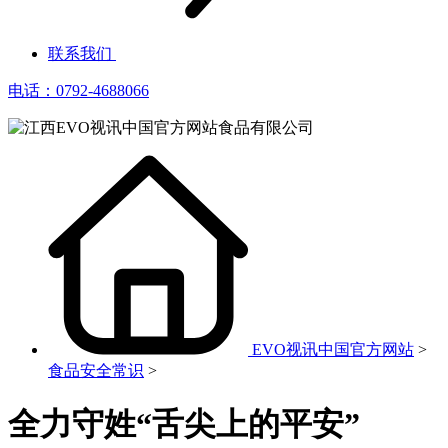
联系我们
电话：0792-4688066
EVO视讯中国官方网站
>
食品安全常识
>
全力守姓“舌尖上的平安”