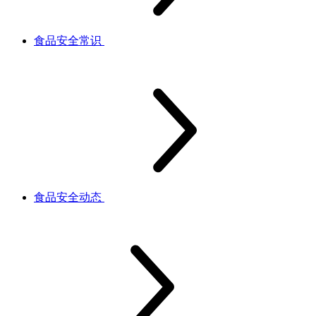
食品安全常识
食品安全动态