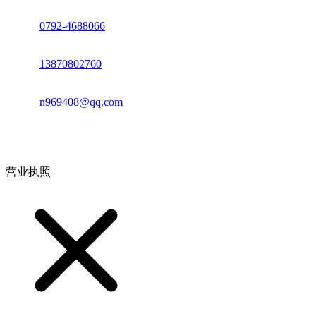
座机：
0792-4688066
电话：
13870802760
邮箱：
n969408@qq.com
地址：江西省德安县高新技术产业园(宝塔工业园)高新路93号
营业执照