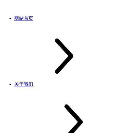
网站首页
关于我们