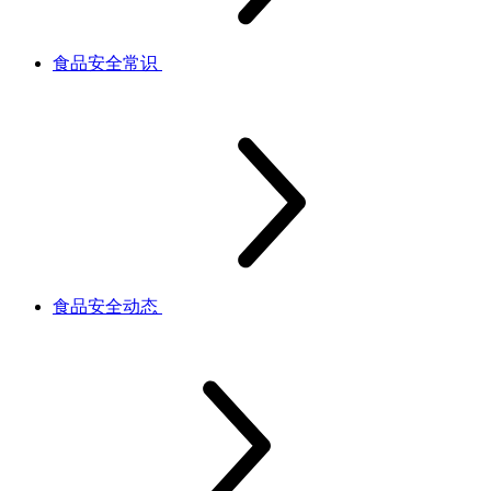
食品安全常识
食品安全动态