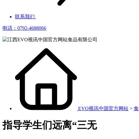
联系我们
电话：0792-4688066
EVO视讯中国官方网站
>
食
指导学生们远离“三无