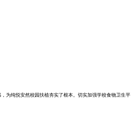
战书，为纯悦安然校园扶植夯实了根本。切实加强学校食物卫生平