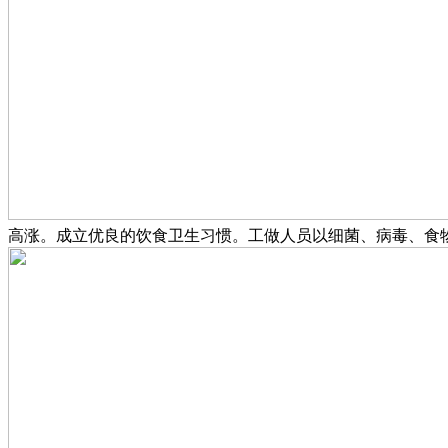
高涨。成立优良的饮食卫生习惯。工做人员以细菌、病毒、食