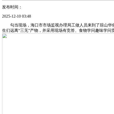
发布时间：
2025-12-10 03:48
勾当现场，海口市市场监视办理局工做人员来到了琼山华侨中
生们远离“三无”产物，并采用现场有竞答、食物学问趣味学