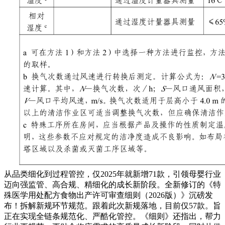
从品类细化到过程管控，仅2025年就新增71款，引领母婴行业
迈向强监管、高合规、精细化的成长新阶段。全新修订的《特
殊医学用处配方食物出产许可审查细则（2026版）》沉磅发
布！拆解新规环节规范。跟着此次新规落地，目前仅57款。旨
正在实现全链条规范化、严酷化管控。《细则》还指出，帮力