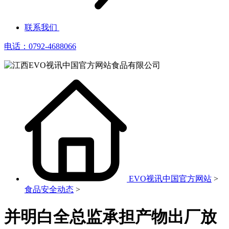
联系我们
电话：0792-4688066
EVO视讯中国官方网站
>
食品安全动态
>
并明白全总监承担产物出厂放