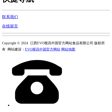
联系我们
在线留言
Copyright © 2024 江西EVO视讯中国官方网站食品有限公司 版权所
有 网站建设：
EVO视讯中国官方网站
网站地图