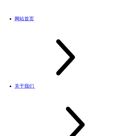
网站首页
关于我们