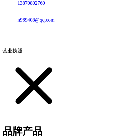
电话：
13870802760
邮箱：
n969408@qq.com
地址：江西省德安县高新技术产业园(宝塔工业园)高新路93号
营业执照
品牌产品