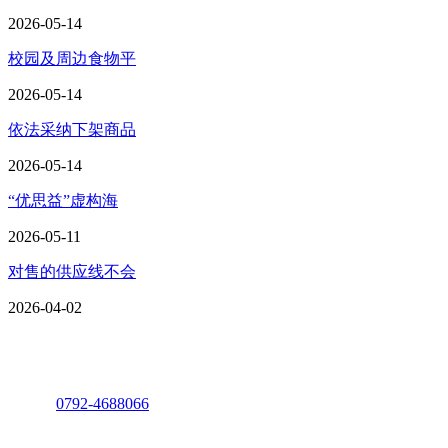
2026-05-14
校园及周边食物平
2026-05-14
依法采纳下架商品
2026-05-14
“优思益”虚构海
2026-05-11
对售的供应线不会
2026-04-02
座机：
0792-4688066