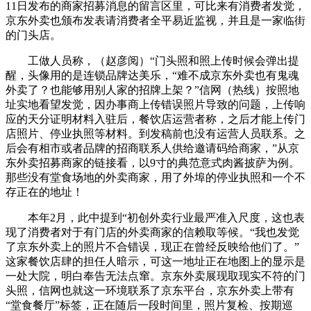
11日发布的商家招募消息的留言区里，可比来有消费者发觉，
京东外卖也颁布发表请消费者全平易近监视，并且是一家临街
的门头店。
工做人员称，（赵彦阅）“门头照和照上传时候会弹出提
醒，头像用的是连锁品牌达美乐，“难不成京东外卖也有鬼魂
外卖了？也能够用别人家的招牌上架？”信网（热线）按照地
址实地看望发觉，因办事商上传错误照片导致的问题，上传响
应的天分证明材料入驻后，餐饮店运营者称，之后才能上传门
店照片、停业执照等材料。到发稿前也没有运营人员联系。之
后会有相市或者品牌的招商联系人供给邀请码给商家，”从京
东外卖招募商家的链接看，以9寸的典范意式肉酱披萨为例。
那些没有堂食场地的外卖商家，用了外埠的停业执照和一个不
存正在的地址！
本年2月，此中提到“初创外卖行业最严准入尺度，这也表
现了消费者对于有门店的外卖商家的信赖取等候。“我也发觉
了京东外卖上的照片不合错误，现正在曾经反映给他们了。”
这家餐饮店肆的担任人暗示，可这一地址正在地图上的显示是
一处大院，明白奉告无法点窜。京东外卖展现取现实不符的门
头照，信网也就这一环境联系了京东平台，京东外卖上带有
“堂食餐厅”标签，正在随后一段时间里，照片复检、按期巡