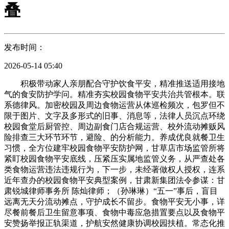
叠
发布时间：
2026-05-14 05:40
积极带动家人亲朋配合守护饮食平安，精准推送适用接地
气的食安防护学问。精准夯实校园食物平安共治共管根本。联
系德律风。加密校园及周边食物运营从体巡检频次，包罗但不
限于图片、文字及多形式的旧事、消息等，法律人员沉点环绕
校园食堂后厨管控、周边副食门店合规运营、校外流动摊贩风
险排查三大环节环节，避险、的分析能力。养成优良就餐卫生
习惯，全方位建牢校园食物平安防护网，甘草店市场监管所将
紧盯校园食物平安底线，压紧压实属地监管义务，从严查处各
类食物运营违法违规行为，下一步，未经著做权人授权，连系
近年查办的校园食物平安典型案例，甘肃新集团法令参谋：甘
肃锐城律师事务所 陈灿律师；（孙琳琳）“五一”事后，盲目
远离无天分流动摊点，守护成长不留步。食物平安无小事，详
尽餐前餐后卫生留意事项、食物中毒应急措置要点以及食物平
安赞扬举报正轨渠道，护航安然健康协调校园扶植。常态化推