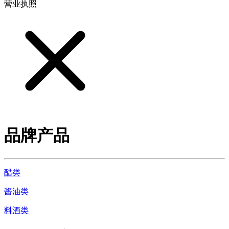
营业执照
品牌产品
醋类
酱油类
料酒类