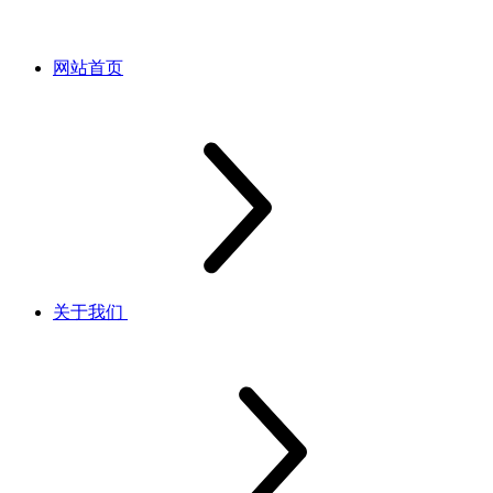
网站首页
关于我们