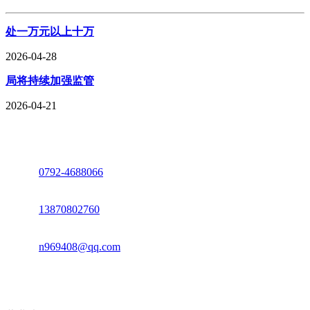
处一万元以上十万
2026-04-28
局将持续加强监管
2026-04-21
座机：
0792-4688066
电话：
13870802760
邮箱：
n969408@qq.com
地址：江西省德安县高新技术产业园(宝塔工业园)高新路93号