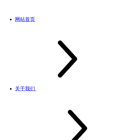
网站首页
关于我们