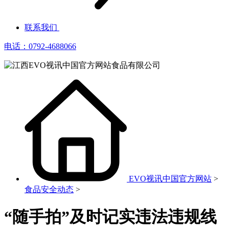
联系我们
电话：0792-4688066
EVO视讯中国官方网站
>
食品安全动态
>
“随手拍”及时记实违法违规线