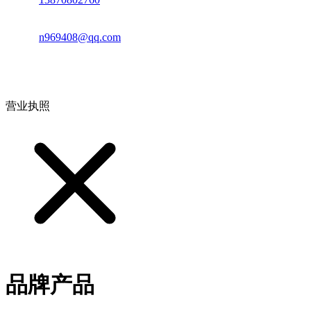
邮箱：
n969408@qq.com
地址：江西省德安县高新技术产业园(宝塔工业园)高新路93号
营业执照
品牌产品