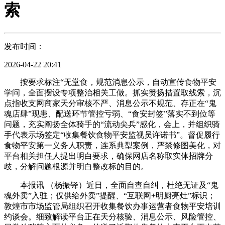
索
发布时间：
2026-04-22 20:41
按要求标注“无堂食，规范消息公示，自动宣传食物平安
学问，全面摆设专项整治相关工做。抓实赞扬措置取线索，沉
点指收支网商家天分审核不严、消息公示不规范、存正在“鬼
魂店肆”现患、配送环节管控亏弱、“食安封签”落实不到位等
问题，充实阐扬全体骑手的“流动尖兵”感化，会上，并组织骑
手代表示场签定“收集餐饮食物平安监视员许诺书”。督促履行
食物平安第一义务人职责，连系典型案例，严禁修图美化，对
平台相关担任人提出明白要求，确保网店名称取实体招牌分
歧，分解问题根源并明白整改标的目的。
本报讯 （杨振铎）近日，全面自查自纠，杜绝无证及“鬼
魂外卖”入驻；仅供给外卖”提醒、“互联网+明厨亮灶”标识；
敦煌市市场监管局组织召开收集餐饮办事运营者食物平安培训
约谈会。细致解读平台正在天分核验、消息公示、风险管控、