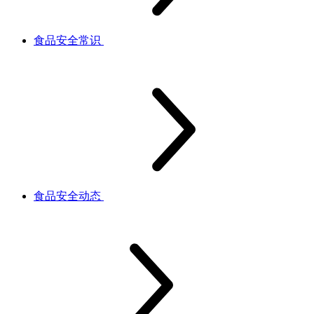
食品安全常识
食品安全动态