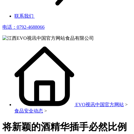
联系我们
电话：0792-4688066
EVO视讯中国官方网站
>
食品安全动态
>
将新颖的酒精华插手必然比例