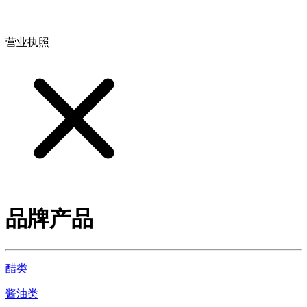
地址：江西省德安县高新技术产业园(宝塔工业园)高新路93号
营业执照
品牌产品
醋类
酱油类