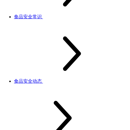
食品安全常识
食品安全动态