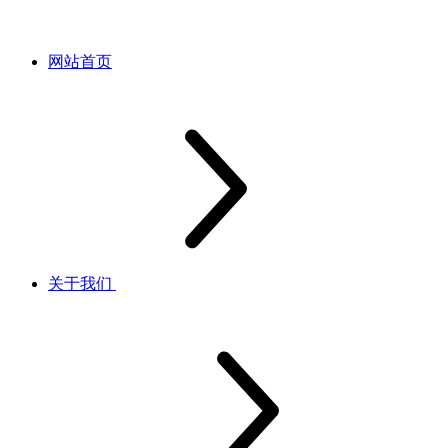
网站首页
关于我们