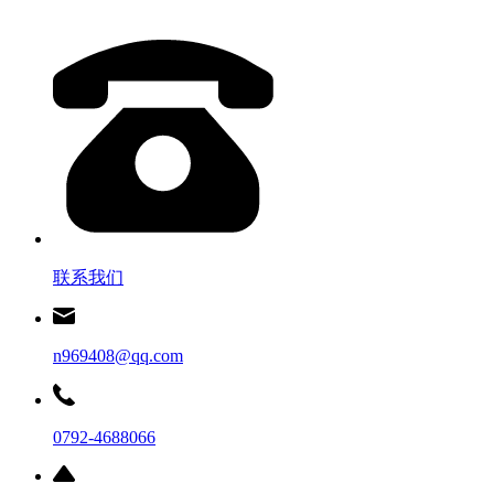
联系我们
n969408@qq.com
0792-4688066