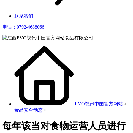
联系我们
电话：0792-4688066
EVO视讯中国官方网站
>
食品安全动态
>
每年该当对食物运营人员进行