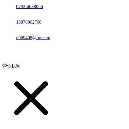
座机：
0792-4688066
电话：
13870802760
邮箱：
n969408@qq.com
地址：江西省德安县高新技术产业园(宝塔工业园)高新路93号
营业执照