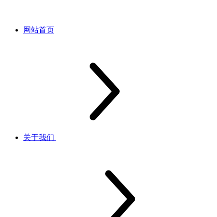
网站首页
关于我们