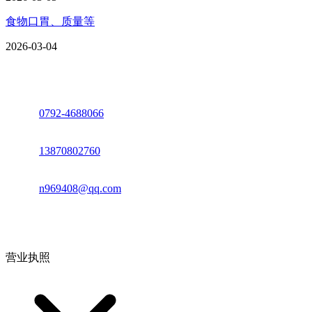
食物口胃、质量等
2026-03-04
座机：
0792-4688066
电话：
13870802760
邮箱：
n969408@qq.com
地址：江西省德安县高新技术产业园(宝塔工业园)高新路93号
营业执照