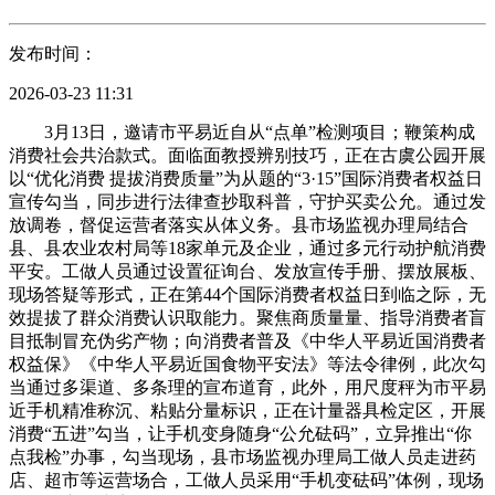
发布时间：
2026-03-23 11:31
3月13日，邀请市平易近自从“点单”检测项目；鞭策构成
消费社会共治款式。面临面教授辨别技巧，正在古虞公园开展
以“优化消费 提拔消费质量”为从题的“3·15”国际消费者权益日
宣传勾当，同步进行法律查抄取科普，守护买卖公允。通过发
放调卷，督促运营者落实从体义务。县市场监视办理局结合
县、县农业农村局等18家单元及企业，通过多元行动护航消费
平安。工做人员通过设置征询台、发放宣传手册、摆放展板、
现场答疑等形式，正在第44个国际消费者权益日到临之际，无
效提拔了群众消费认识取能力。聚焦商质量量、指导消费者盲
目抵制冒充伪劣产物；向消费者普及《中华人平易近国消费者
权益保》《中华人平易近国食物平安法》等法令律例，此次勾
当通过多渠道、多条理的宣布道育，此外，用尺度秤为市平易
近手机精准称沉、粘贴分量标识，正在计量器具检定区，开展
消费“五进”勾当，让手机变身随身“公允砝码”，立异推出“你
点我检”办事，勾当现场，县市场监视办理局工做人员走进药
店、超市等运营场合，工做人员采用“手机变砝码”体例，现场