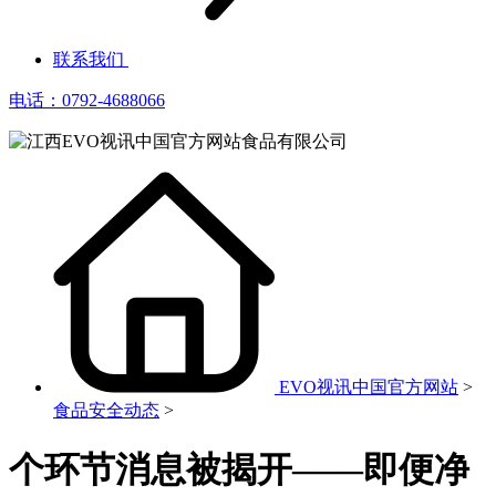
联系我们
电话：0792-4688066
EVO视讯中国官方网站
>
食品安全动态
>
个环节消息被揭开——即便净