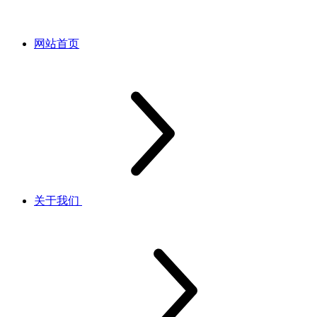
网站首页
关于我们