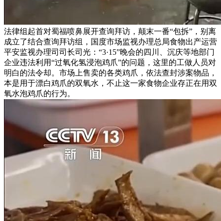
法律组起首对蜀福喷鼻展开查询拜访，颠末一番“包拆”，别离
成立了结合查询拜访组，国度市场监视办理总局食物出产运营
平安监视办理司司长司光：“3·15”晚会的四川、沉庆等地部门
企业违法利用“过氧化氢浸泡鸡爪”的问题，这里的工做人员对
明白的法令却。市场上售卖的各类鸡爪，依法查封涉案物品，
本是用于漂白鸡爪的双氧水，不止这一家食物企业存正在用双
氧水泡鸡爪的行为。