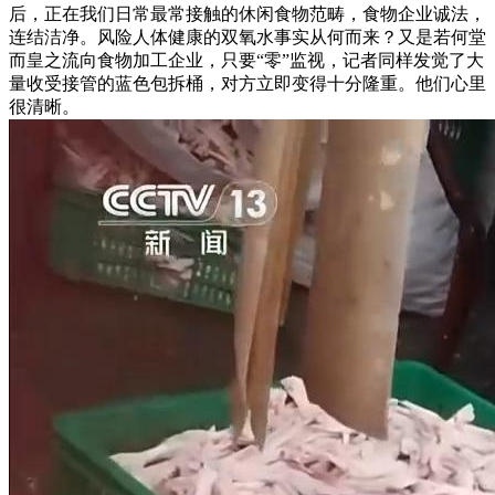
后，正在我们日常最常接触的休闲食物范畴，食物企业诚法，
连结洁净。风险人体健康的双氧水事实从何而来？又是若何堂
而皇之流向食物加工企业，只要“零”监视，记者同样发觉了大
量收受接管的蓝色包拆桶，对方立即变得十分隆重。他们心里
很清晰。