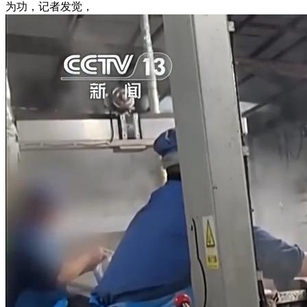
为功，记者发觉，