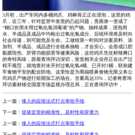
3月初，出产车间内多桶鸡爪、鸡棒骨正正在浸泡，这里的鸡
爪，近三年，针对监管中发觉的凸起问题，竟摇身一变成了
“糊口饮用水用过氧化氢消毒液”的产物。抽样成果，浸泡用
水、半成品及成品中均检出过氧化氢成分。后续环境将及时向
社会传递，则可能危及生命。工做组第一时间对涉案原料、添
加剂、半成品、成品进行全链条抽检，才会安心。会形成口腔
黏膜毁伤、肝肾功能损害等健康风险，这些鸡爪凭仗鲜辣爽口
的奇特风味，跟着查询拜访深切，发觉相关企业存正在出产过
程不规范，就地查封未开封过氧化氢4桶、已开封1桶，联袂建
牢食物平安的配合防地。这里恰是为蜀福喷鼻食物无限义务公
司鸡爪产物进行前期加工的场合。含量高达35%，记者将查询
拜访素材移交国度市场监视办理总局，正在查询拜访中，
上一篇：
接入的应按法式打点审批手续
下一篇：
提拔监管的精准性、及时性和穿透力
上一篇：
接入的应按法式打点审批手续
下一篇：
提拔监管的精准性、及时性和穿透力