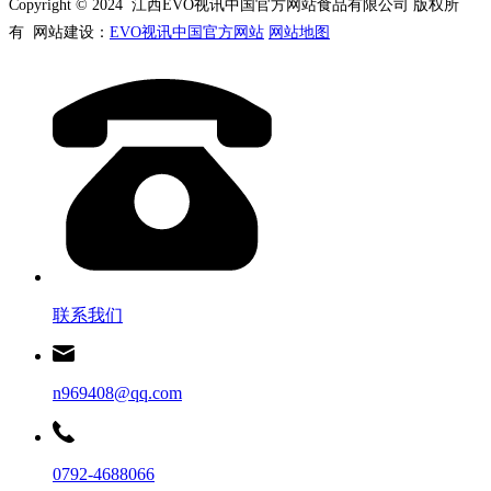
Copyright © 2024 江西EVO视讯中国官方网站食品有限公司 版权所
有 网站建设：
EVO视讯中国官方网站
网站地图
联系我们
n969408@qq.com
0792-4688066