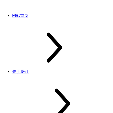
网站首页
关于我们