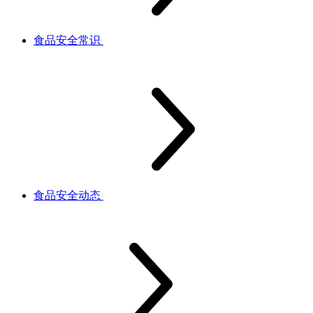
食品安全常识
食品安全动态