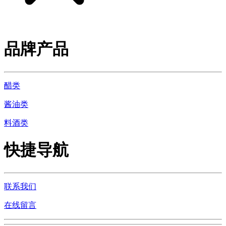
品牌产品
醋类
酱油类
料酒类
快捷导航
联系我们
在线留言