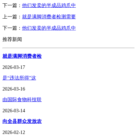
下一篇：
他们发卖的半成品鸡爪中
上一篇：
就是满脚消费者检测需要
下一篇：
他们发卖的半成品鸡爪中
推荐新闻
就是满脚消费者检
2026-03-17
是“违法所得”这
2026-03-16
由国际食物科技联
2026-03-14
向全县群众发放农
2026-02-12