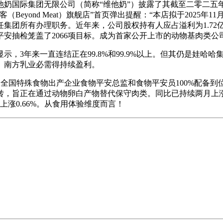
国际集团无限公司（简称“维他奶”）披露了其截至二零二五年九
eyond Meat）旗舰店”首页弹出提醒：“本店拟于2025年1
集团所有办理职务。近年来，公司股权持有人应占溢利为1.72
抽检笼盖了2066项目标。成为首家公开上市的动物基肉类公司。
3年来一直连结正在99.8%和99.9%以上。但其仍是娃哈
度。南方乳业必需得持续盈利。
特殊食物出产企业食物平安总监和食物平安员100%配备到位。品尝
转，旨正在通过动物卵白产物替代保守肉类。同比已持续两月上
公斤上涨0.66%。从食用体验维度而言！