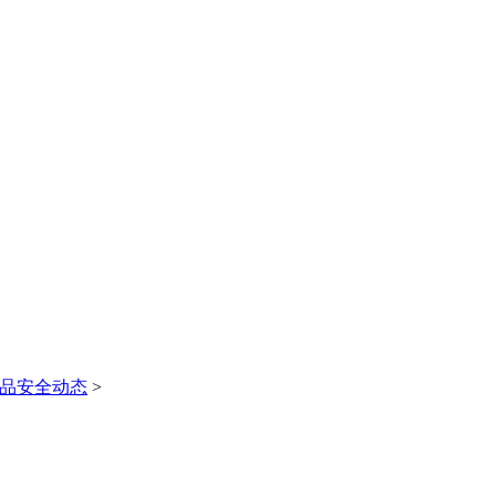
品安全动态
>