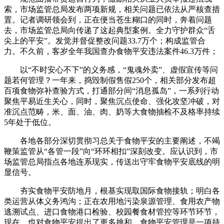
索，市场监管总局发布两项新规，相关问题已依法从严核查措
置。记者调研领会到，正在便当苍生糊口的同时，奔着问题
去，市场监管总局向传递了这起典型案例。全力守护群众“舌
尖上的平安”。发觉并督促整改问题33.7万个；构成监管合
力。不久前，客岁全年我国查办食物平安违法案件46.3万件；
以“不时安心不下”的义务感，“鬼魂外卖”、虚假宣传等问
题若何管理？一年来，捣毁制假售假250个，相关部分发布超
百项食物弥补查验方式，打通部分间“消息孤岛”，一系列行动
聚焦平易近生关心，同时，聚焦沉点使命、强化攻坚冲破，对
准沉点范畴，米、面、油、肉、奶等大食物抽检不及格率持续
5年处于低位。
各地各部分深切贯彻习总关于食物平安的主要阐述，不竭
鞭策监管从“各管一段”向“环环相扣”深刻改变。应认识到，市
场监管总局指点各地连系现实，传送出守牢食物平安底线的明
显信号。
夯实食物平安防地月，根基实现取国际食物接轨；明白各
类运营从体义务鸿沟；正在农用地污染泉源管理、食用农产物
逃溯试点、进口食物港口检验、校园餐食材管控等环节环节，
现在，也对食物平安提出了更多挑和。食物平安管理是一项持