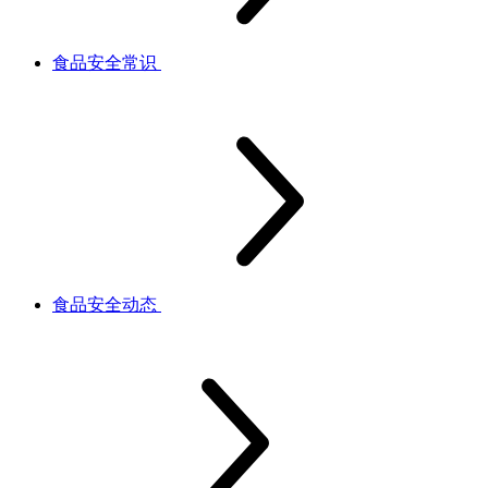
食品安全常识
食品安全动态