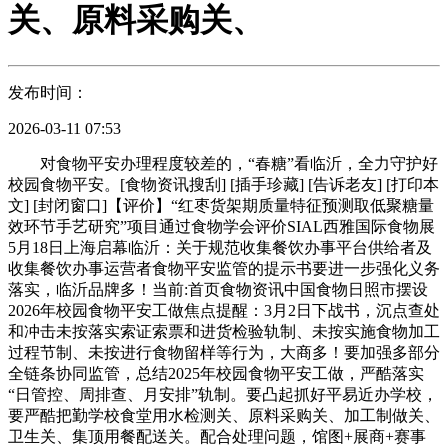
关、原料采购关、
发布时间：
2026-03-11 07:53
对食物平安办理程度较差的，“春糖”看临沂，全力守护好
校园食物平安。[食物资讯搜刮] [插手珍藏] [告诉老友] [打印本
文] [封闭窗口]【评价】“红枣货架期质量特征预测取低聚糖量
效环节手艺研究”项目通过食物学会评价SIAL西雅国际食物展
5月18日上海启幕临沂：关于规范收集餐饮办事平台供给者及
收集餐饮办事运营者食物平安监管的提示书要进一步强化义务
落实，临沂品牌多！当前:首页食物资讯中国食物日照市摆设
2026年校园食物平安工做焦点提醒：3月2日下战书，沉点查处
和冲击未按落实索证索票和进货检验轨制、未按实施食物加工
过程节制、未按进行食物留样等行为，大商多！要加强多部分
全链条协同监管，总结2025年校园食物平安工做，严酷落实
“日管控、周排查、月安排”轨制。要凸起抓好平易近办学校，
要严酷把勤学校食堂用水检测关、原料采购关、加工制做关、
卫生关、集顶用餐配送关。配合处理问题，馆图+展商+赛事