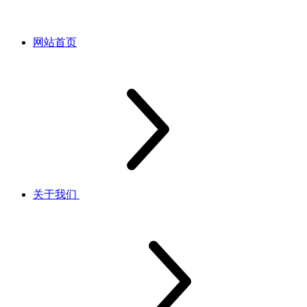
网站首页
关于我们