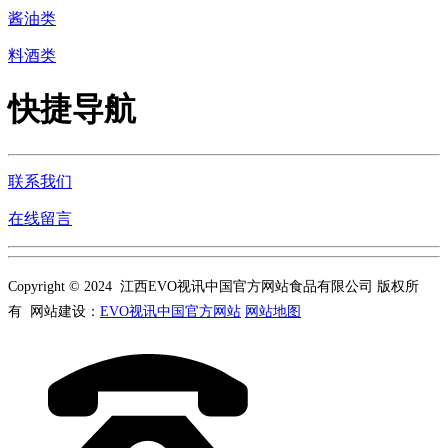
酱油类
料酒类
快捷导航
联系我们
在线留言
Copyright © 2024 江西EVO视讯中国官方网站食品有限公司 版权所
有 网站建设：
EVO视讯中国官方网站
网站地图