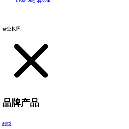
邮箱：
n969408@qq.com
地址：江西省德安县高新技术产业园(宝塔工业园)高新路93号
营业执照
品牌产品
醋类