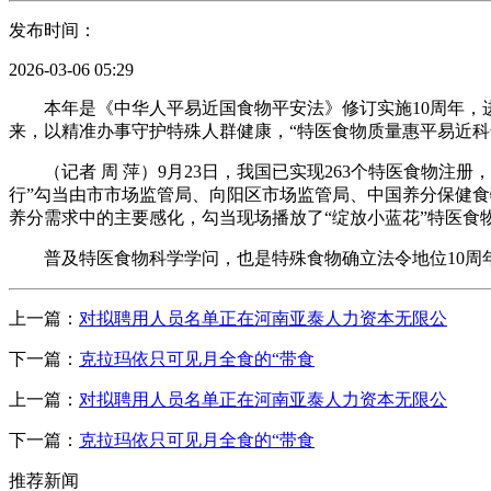
发布时间：
2026-03-06 05:29
本年是《中华人平易近国食物平安法》修订实施10周年，进病
来，以精准办事守护特殊人群健康，“特医食物质量惠平易近
（记者 周 萍）9月23日，我国已实现263个特医食物注
行”勾当由市市场监管局、向阳区市场监管局、中国养分保健食
养分需求中的主要感化，勾当现场播放了“绽放小蓝花”特医食
普及特医食物科学学问，也是特殊食物确立法令地位10周
上一篇：
对拟聘用人员名单正在河南亚泰人力资本无限公
下一篇：
克拉玛依只可见月全食的“带食
上一篇：
对拟聘用人员名单正在河南亚泰人力资本无限公
下一篇：
克拉玛依只可见月全食的“带食
推荐新闻