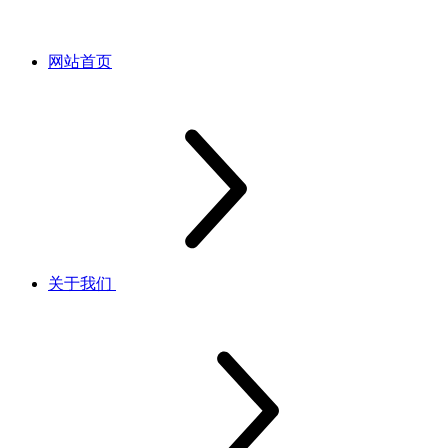
网站首页
关于我们