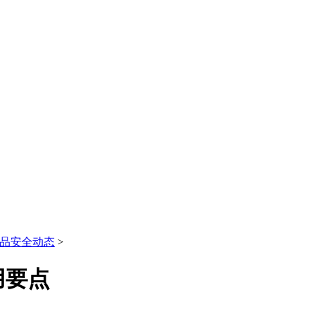
品安全动态
>
用要点