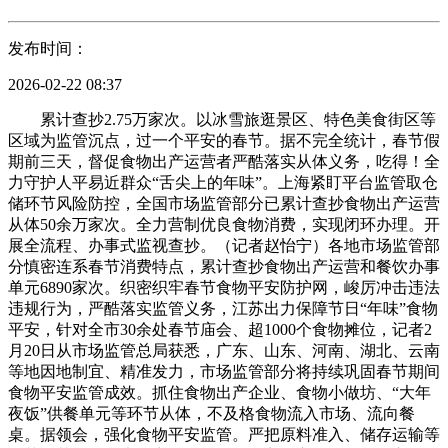
发布时间：
2026-02-22 08:37
累计查抄2.75万家次。以冰雪旅逛景区、特色美食街区等
区域为监管沉点，过一个平安的春节。据不完全统计，春节假
期前三天，督促食物出产运营者严酷落实从体义务，吃得！全
力守护人平易近群众“舌尖上的年味”。上海紧盯平台监管取仓
储环节风险防控，全国市场监管部分已累计查抄食物出产运营
从体50余万家次。全力营制优良食物消费，实现闭环办理。开
展全流程、办事式监视查抄。（记者赵怡宁）各地市场监管部
分慎密连系春节消费特点，累计查抄食物出产运营和餐饮办事
单元6890家次。织密织牢春节食物平安防护网，峻厉冲击违法
违规行为，严酷落实监管义务，江苏出力保障节日“年味”食物
平安，针对全市30余处春节庙会、超1000个食物摊位，记者2
月20日从市场监管总局获悉，广东、山东、河南、湖北、云南
等地因地制宜、精准发力，市场监管部分将持续巩固春节期间
食物平安监管成效。抓住食物出产企业、食物小做坊、“大年
夜饭”供餐单元等环节从体，不及格食物流入市场、流向餐
桌。据领会，强化食物平安监管。严把原料准入、储存运输等