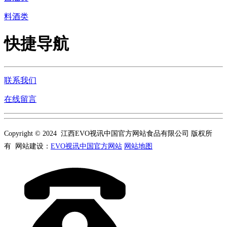
料酒类
快捷导航
联系我们
在线留言
Copyright © 2024 江西EVO视讯中国官方网站食品有限公司 版权所
有 网站建设：
EVO视讯中国官方网站
网站地图