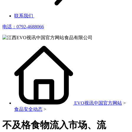
联系我们
电话：0792-4688066
EVO视讯中国官方网站
>
食品安全动态
>
不及格食物流入市场、流