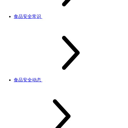
食品安全常识
食品安全动态