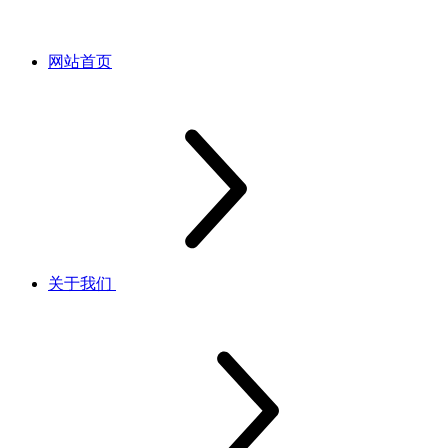
网站首页
关于我们