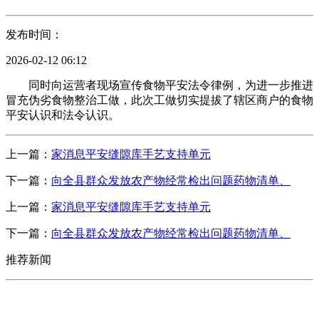
发布时间：
2026-02-12 06:12
同时向运营者现场宣传食物平安法令律例，为进一步推进
冒充伪劣食物整治工做，此次工做切实提拔了辖区商户的食物
平安认识和法令认识。
上一篇：
家消息平安缝隙库手艺支持单元
下一篇：
向全县群众发放农产物经常检出问题药物清单、
上一篇：
家消息平安缝隙库手艺支持单元
下一篇：
向全县群众发放农产物经常检出问题药物清单、
推荐新闻