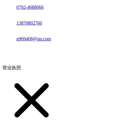
座机：
0792-4688066
电话：
13870802760
邮箱：
n969408@qq.com
地址：江西省德安县高新技术产业园(宝塔工业园)高新路93号
营业执照