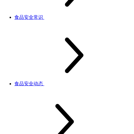
食品安全常识
食品安全动态