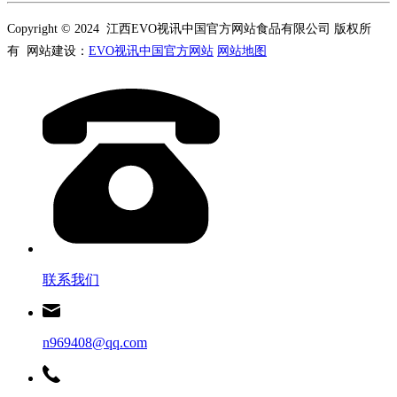
Copyright © 2024 江西EVO视讯中国官方网站食品有限公司 版权所
有 网站建设：
EVO视讯中国官方网站
网站地图
联系我们
n969408@qq.com