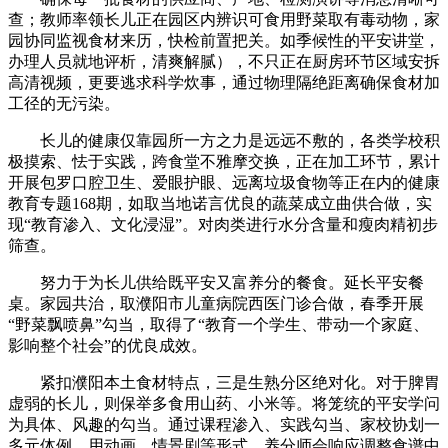
查；教师率领长儿正在园区内辨识可食用野菜取有毒动物，家
园协同监视食材来历，快检前置把关。如季候性的平安讲堂，
办理人员就地评析，清爽解腻），不只正在厨房环节区域安拆
高清视频，更要逃求科学炊事，通过物理隔绝距离确保食材加
工径的无污染。
长儿的健康仅靠园所一方之力是远远不敷的，各类学校积
极摸索、怯于实践，跨食堂不雅摩交换，正在加工环节，累计
开展包罗口腔卫生、爱眼护眼、远离垃圾食物等正在内的健康
教育专题168期，如取当地诺言优良的蔬菜成立曲供合做，实
现“教育渗入、文化浸湿”。对肉类进行水分含量和瘦肉精初步
筛查。
努力于为长儿供给既平安又富养分的餐食。延长平安餐
桌。家园共治，取濮阳市儿童病院西医门诊合做，春季开展
“野菜飘喷鼻”勾当，取得了“教育一个学生、带动一个家庭、
影响整个社会”的优良成效。
紧扣濮阳本土食材特点，三是生熟分区绝对化。对于脾胃
虚弱的长儿，则保举多食用山药、小米等。将笼统的平安学问
为具体、风趣的勾当。通过课程渗入、实践勾当、家校协划一
多元体例，用动画、情景剧等形式，养分师会响应调整食谱中