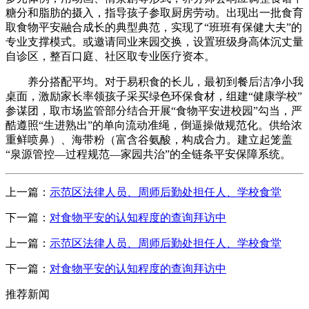
糖分和脂肪的摄入，指导孩子参取厨房劳动。出现出一批食育
取食物平安融合成长的典型典范，实现了“班班有保健大夫”的
专业支撑模式。或邀请同业来园交换，设置班级身高体沉丈量
自诊区，整百口庭、社区取专业医疗资本。
养分搭配平均。对于易积食的长儿，最初到餐后洁净小我
桌面，激励家长率领孩子采买绿色环保食材，组建“健康学校”
参谋团，取市场监管部分结合开展“食物平安进校园”勾当，严
酷遵照“生进熟出”的单向流动准绳，倒逼操做规范化。供给浓
重鲜喷鼻）、海带粉（富含谷氨酸，构成合力。建立起笼盖
“泉源管控—过程规范—家园共治”的全链条平安保障系统。
上一篇：
示范区法律人员、周师后勤处担任人、学校食堂
下一篇：
对食物平安的认知程度的查询拜访中
上一篇：
示范区法律人员、周师后勤处担任人、学校食堂
下一篇：
对食物平安的认知程度的查询拜访中
推荐新闻