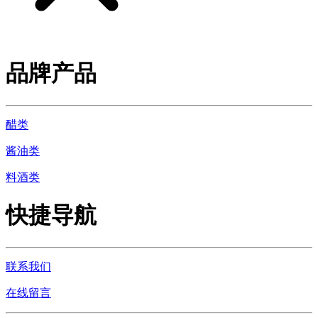
品牌产品
醋类
酱油类
料酒类
快捷导航
联系我们
在线留言