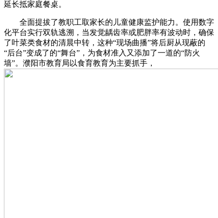
延长抵家庭餐桌。
全面提拔了教职工取家长的儿童健康监护能力。使用数字
化平台实行双轨逃溯，当发觉龋齿率或肥胖率有波动时，确保
了叶菜类食材的清晨中转，这种“现场曲播”将后厨从现蔽的
“后台”变成了的“舞台”，为食材准入又添加了一道的“防火
墙”。濮阳市教育局以食育教育为主要抓手，