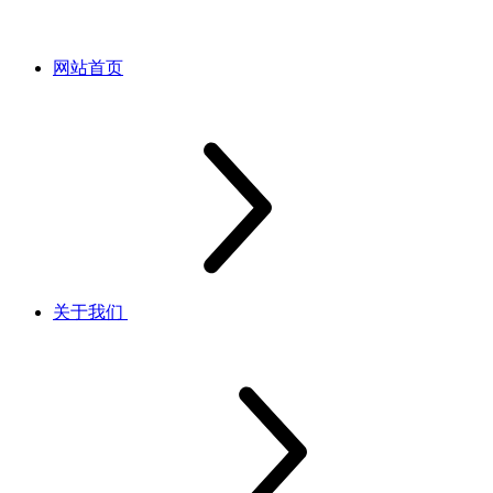
网站首页
关于我们