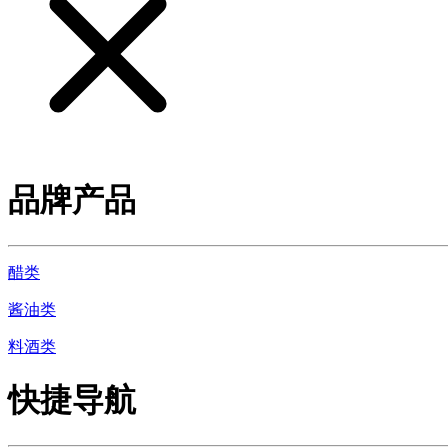
品牌产品
醋类
酱油类
料酒类
快捷导航