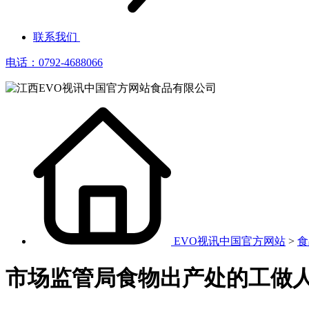
联系我们
电话：0792-4688066
EVO视讯中国官方网站
>
食
市场监管局食物出产处的工做