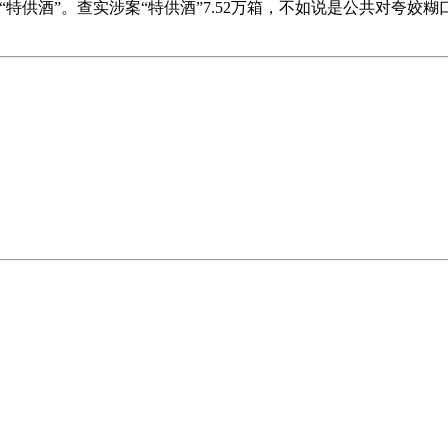
特供酒”。查实涉案“特供酒”7.52万箱，不如说是公共对夸姣