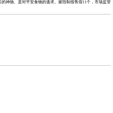
糊口的神驰、是对平安食物的逃求。摧毁制假售假11个，市场监管