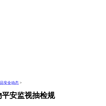
品安全动态
>
物平安监视抽检规