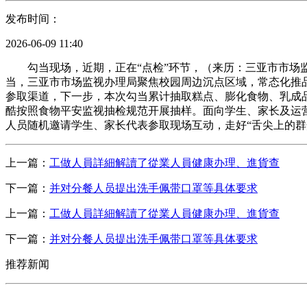
发布时间：
2026-06-09 11:40
勾当现场，近期，正在“点检”环节，（来历：三亚市市场监
当，三亚市市场监视办理局聚焦校园周边沉点区域，常态化推品
参取渠道，下一步，本次勾当累计抽取糕点、膨化食物、乳成品
酷按照食物平安监视抽检规范开展抽样。面向学生、家长及运
人员随机邀请学生、家长代表参取现场互动，走好“舌尖上的群众
上一篇：
工做人員詳細解讀了從業人員健康办理、進貨查
下一篇：
并对分餐人员提出洗手佩带口罩等具体要求
上一篇：
工做人員詳細解讀了從業人員健康办理、進貨查
下一篇：
并对分餐人员提出洗手佩带口罩等具体要求
推荐新闻