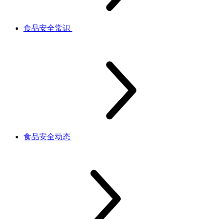
食品安全常识
食品安全动态