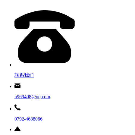
联系我们
n969408@qq.com
0792-4688066