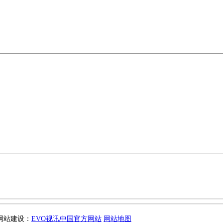
 网站建设：
EVO视讯中国官方网站
网站地图