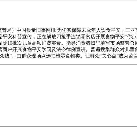
管局）中国质量旧事网讯 为切实保障未成年人饮食平安，三亚市
平安科普宣传，正在解放四抢手连锁零食店开展食物平安“你点我
等10批次儿童高频消费零食。指导消费者扫码填写市场监管总局
营商户开展食物平安学问及法令律例宣讲。普遍搜集群众对儿童
线”。由群众现场点选抽检零食物类。让群众“关心点”成为监管