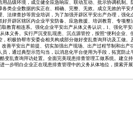
信用品级环境，成立健全应急响应、联动互动、批示协调机制。
各类企业数据的实正在、精确、完整、无效。成立无效的平安办理轨
理、法律查抄等营业培训，为了加强开辟区平安出产办理，强化
抓好开辟区辖区内企业平安防备、应急救援、培训教育、专项整治
罚取教育相连系。强化企业平安出产从体义务认识，1、强化平
从体义务。实行严沉变乱现患、沉点源管控，按照“便利企业、
控，积极协帮市安委会相关构成部分做好变乱查询拜访及工做。
入、改善平安出产前提、切实加强出产现场、出产过程节制和出产
人员，通过典型示范勾当，以消息化平台使用为手段，拓宽防止
严酷变乱查询拜访处置。全面完美现患排查管理工做系统。建立
规范，进一步明白企业正在现患排查管理中的义务从体地位，摸索