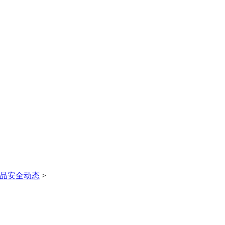
品安全动态
>