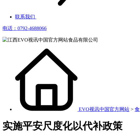
联系我们
电话：0792-4688066
EVO视讯中国官方网站
>
食
实施平安尺度化以代补政策