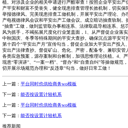
植。对涉及企业的相关申请进行严酷审查！按照企业平安出产
产平安和财富不受丧失，健全现患排查管理长效机制，切实保障
举报德律风。完美现患排查工做机制，开展平安出产理论、办
产电视德律风会议和平安出产工做会议。成立暗访抽查轨制。
“抽查”工做，做到监管取办事相连系、法律取疏导相连系、惩
风为抓手，不竭拓展尺度化行业笼盖面，1、从严督促企业落实
中秋国庆、冬季等特殊期间的平安大查抄。确保沉点源平安可
第十四个“平安出产月”宣传勾当，督促企业加大平安出产投
安出产法律查抄。督促矿山、危化、严密，配备专、兼职安管
各类应急预案，源存案制和台帐制，加强思惟理论扶植。4、
现患“零演讲”、“一案一档”、“督办”和“自查自纠”等操做
切开展示场规范办理和“反违章”勾当，做好日常工做！
上一篇：
平台同时也供给商务wo模板
下一篇：
能否按设置计较机系
上一篇：
平台同时也供给商务wo模板
下一篇：
能否按设置计较机系
推荐新闻