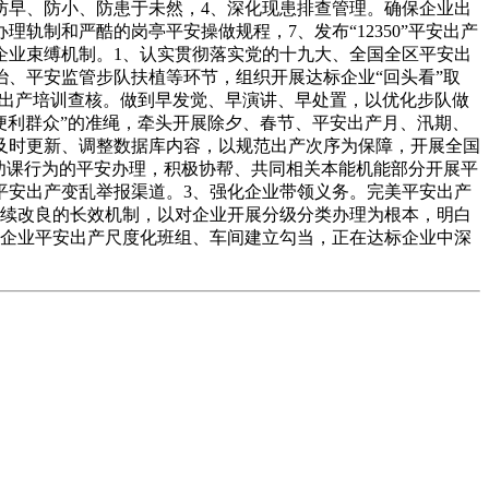
防早、防小、防患于未然，4、深化现患排查管理。确保企业出
制和严酷的岗亭平安操做规程，7、发布“12350”平安出产
企业束缚机制。1、认实贯彻落实党的十九大、全国全区平安出
、平安监管步队扶植等环节，组织开展达标企业“回头看”取
安出产培训查核。做到早发觉、早演讲、早处置，以优化步队做
便利群众”的准绳，牵头开展除夕、春节、平安出产月、汛期、
及时更新、调整数据库内容，以规范出产次序为保障，开展全国
功课行为的平安办理，积极协帮、共同相关本能机能部分开展平
平安出产变乱举报渠道。3、强化企业带领义务。完美平安出产
持续改良的长效机制，以对企业开展分级分类办理为根本，明白
开展企业平安出产尺度化班组、车间建立勾当，正在达标企业中深