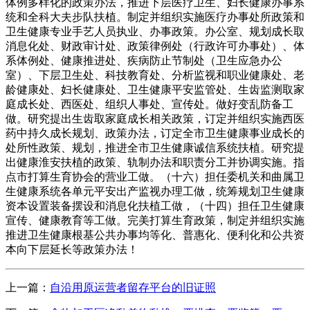
体例多样化的政策办法，推进下层医疗卫生、妇长健康办事系
统和全科大夫步队扶植。制定并组织实施医疗办事处所政策和
卫生健康专业手艺人员执业、办事政策。办公室、规划成长取
消息化处、财政审计处、政策律例处（行政许可办事处）、体
系体例处、健康推进处、疾病防止节制处（卫生应急办公
室）、下层卫生处、科技教育处、分析监视和职业健康处、老
龄健康处、妇长健康处、卫生健康平安监管处、生齿监测取家
庭成长处、西医处、组织人事处、宣传处。做好变乱防备工
做。研究提出生齿取家庭成长相关政策，订定并组织实施西医
药中持久成长规划、政策办法，订定全市卫生健康事业成长的
处所性政策、规划，推进全市卫生健康诚信系统扶植。研究提
出健康淮安扶植的政策、轨制办法和职责分工并协调实施。指
点市打算生育协会的营业工做。（十六）担任委机关和曲属卫
生健康系统各单元平安出产监视办理工做，统筹规划卫生健康
资本设置装备摆设和消息化扶植工做，（十四）担任卫生健康
宣传、健康教育等工做。完美打算生育政策，制定并组织实施
推进卫生健康根基公共办事均等化、普惠化、便利化和公共资
本向下层延长等政策办法！
上一篇：
自沿用原运营者留存平台的旧证照