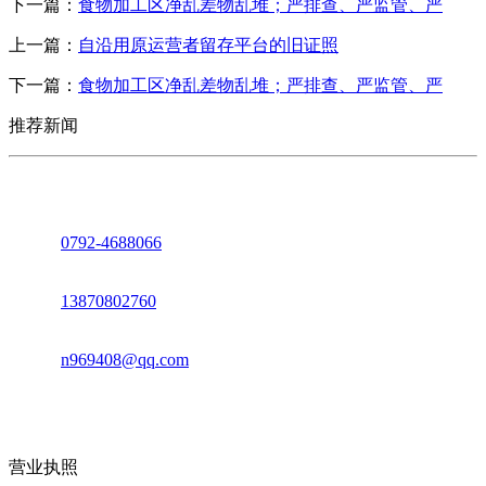
下一篇：
食物加工区净乱差物乱堆；严排查、严监管、严
上一篇：
自沿用原运营者留存平台的旧证照
下一篇：
食物加工区净乱差物乱堆；严排查、严监管、严
推荐新闻
座机：
0792-4688066
电话：
13870802760
邮箱：
n969408@qq.com
地址：江西省德安县高新技术产业园(宝塔工业园)高新路93号
营业执照