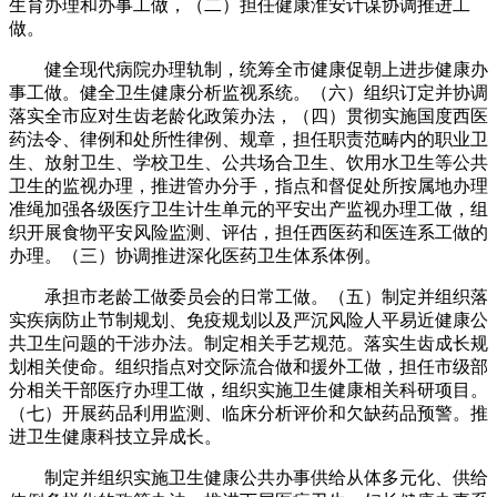
生育办理和办事工做，（二）担任健康淮安计谋协调推进工
做。
健全现代病院办理轨制，统筹全市健康促朝上进步健康办
事工做。健全卫生健康分析监视系统。（六）组织订定并协调
落实全市应对生齿老龄化政策办法，（四）贯彻实施国度西医
药法令、律例和处所性律例、规章，担任职责范畴内的职业卫
生、放射卫生、学校卫生、公共场合卫生、饮用水卫生等公共
卫生的监视办理，推进管办分手，指点和督促处所按属地办理
准绳加强各级医疗卫生计生单元的平安出产监视办理工做，组
织开展食物平安风险监测、评估，担任西医药和医连系工做的
办理。（三）协调推进深化医药卫生体系体例。
承担市老龄工做委员会的日常工做。（五）制定并组织落
实疾病防止节制规划、免疫规划以及严沉风险人平易近健康公
共卫生问题的干涉办法。制定相关手艺规范。落实生齿成长规
划相关使命。组织指点对交际流合做和援外工做，担任市级部
分相关干部医疗办理工做，组织实施卫生健康相关科研项目。
（七）开展药品利用监测、临床分析评价和欠缺药品预警。推
进卫生健康科技立异成长。
制定并组织实施卫生健康公共办事供给从体多元化、供给