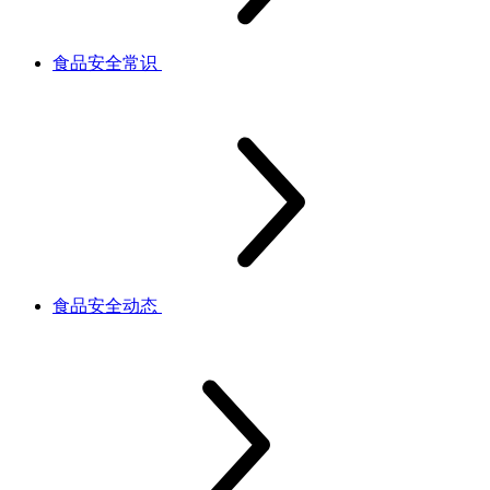
食品安全常识
食品安全动态