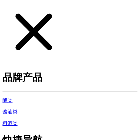
品牌产品
醋类
酱油类
料酒类