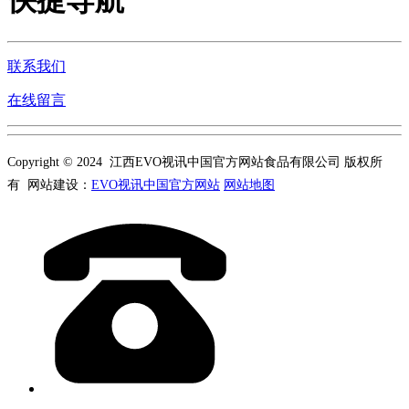
快捷导航
联系我们
在线留言
Copyright © 2024 江西EVO视讯中国官方网站食品有限公司 版权所
有 网站建设：
EVO视讯中国官方网站
网站地图