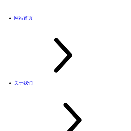
网站首页
关于我们