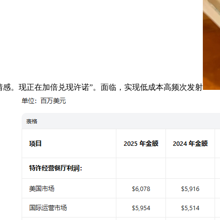
感。现正在加倍兑现许诺”。面临，实现低成本高频次发射