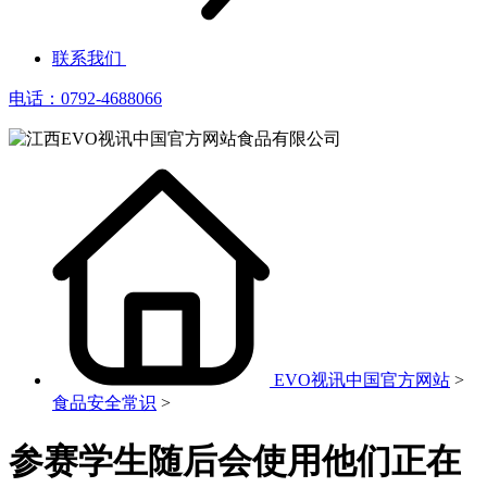
联系我们
电话：0792-4688066
EVO视讯中国官方网站
>
食品安全常识
>
参赛学生随后会使用他们正在