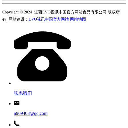
Copyright © 2024 江西EVO视讯中国官方网站食品有限公司 版权所
有 网站建设：
EVO视讯中国官方网站
网站地图
联系我们
n969408@qq.com