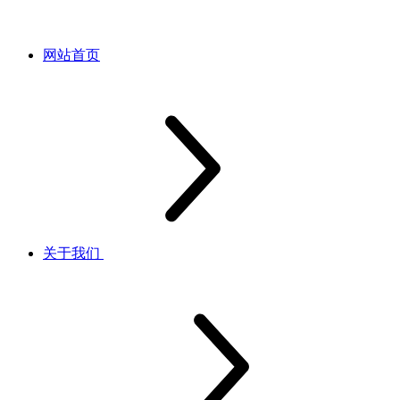
网站首页
关于我们