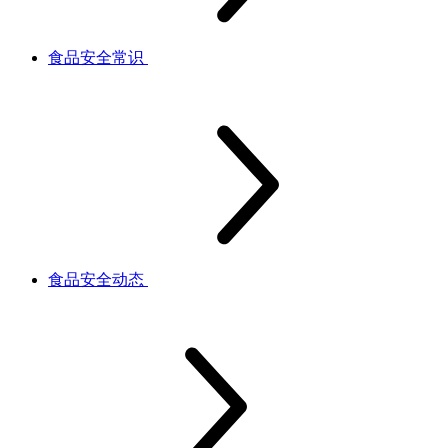
食品安全常识
食品安全动态