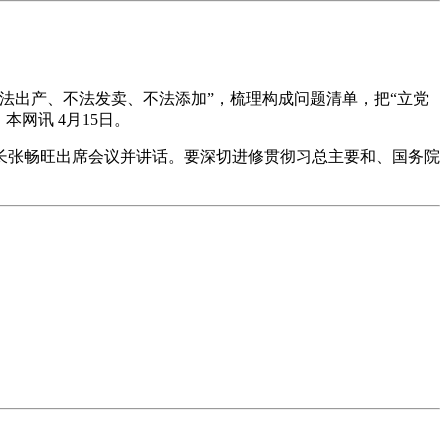
出产、不法发卖、不法添加”，梳理构成问题清单，把“立党
网讯 4月15日。
张畅旺出席会议并讲话。要深切进修贯彻习总主要和、国务院