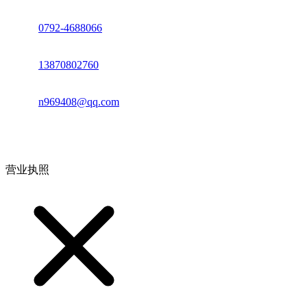
座机：
0792-4688066
电话：
13870802760
邮箱：
n969408@qq.com
地址：江西省德安县高新技术产业园(宝塔工业园)高新路93号
营业执照