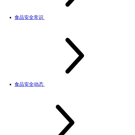
食品安全常识
食品安全动态