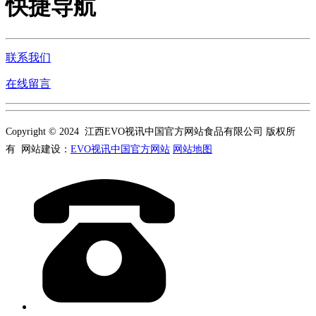
快捷导航
联系我们
在线留言
Copyright © 2024 江西EVO视讯中国官方网站食品有限公司 版权所
有 网站建设：
EVO视讯中国官方网站
网站地图