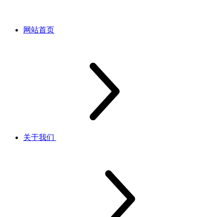
网站首页
关于我们