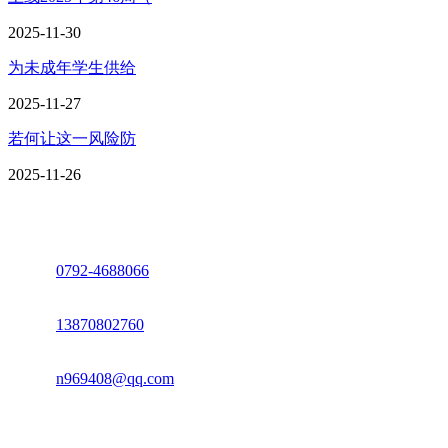
2025-11-30
为未成年学生供给
2025-11-27
若何让这一风险防
2025-11-26
座机：
0792-4688066
电话：
13870802760
邮箱：
n969408@qq.com
地址：江西省德安县高新技术产业园(宝塔工业园)高新路93号