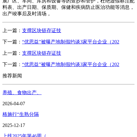
展厂区、车间、库房和设备等的查抄和管护，杜绝虚假标注配
料表、出产日期、保质期、保健和疾病防止医治功能等消息，
出产竣事后及时清场，
上一篇：
支撑区块链存证技
下一篇：
“优思益”被曝产地制假约谈3家平台企业（202
上一篇：
支撑区块链存证技
下一篇：
“优思益”被曝产地制假约谈3家平台企业（202
推荐新闻
养殖、食物出产、
2026-04-07
格施行“生熟分隔
2025-12-17
上线2025年第46周（