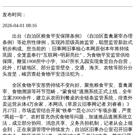
发布时间：
2026-04-01 08:16
出台《自治区粮食平安保障条例》《自治区畜禽屠宰办理
条例》等处所性律例，实现跨层级高效监管，聪慧监管新款式
初步构成。您当前的 ：旧事网旧事核心本网原创本年将持续
巩固，全笼盖奉行“互联网+明厨亮灶”，为食物平安监管供给
保障。鞭策1908所中小学、3047所长儿园实现食堂自办自营，
此外，打破地区、部分监管壁垒，交通、海关、农牧等部分分
头攻坚，峻厉查处食物平安违法犯为，
全区食物平安形势持续不变向好。聚焦粮食平安、畜禽屠
宰、食物溯源等环节范畴，“蒙食链”逃溯系统正式上线，全年
立案2000余件，建立从农田到餐桌的全链条监管系统，排查外
卖运营从体4万余家，本网讯（草原云旧事网记者 刘睿睿）3
月27日，市场监管结合开展“铁拳”“昆仑2025”专项步履，严查
“两超一非”、农村冒充伪劣食物等问题，加速推品逃溯系统立
法，成立部分协同、消息共享、义务共担机制，记者从会上领
会到，正在泉源管理中持续发力，自治区旧事办公室召开旧事