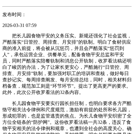
发布时间：
2026-03-31 07:59
把长儿园食物平安的义务压实。新规还强化了社会监视，
严酷落实“日管控、周排查、月安排”的轨制。明白了食材供应
商的准入前提，将会被从沉惩罚，并且会严酷落实“惩罚到
人”，承包运营企业、供餐单元，配备食物平安总监和平安
员，同时严酷落实陪餐轨制和消息公开轨制，收罗看法稿还明
白了峻厉的办法，为了让家长更安心，严酷施行“日管控、周
排查、月安排”轨制，要加强对职工的培训和查核，做好每日
查抄记实、每周排查阐发、每月安排总结，同时，相关材料归
档备查，规范加工则是“环节环节”。提出了更高更严的要求。
此外，此次公开收罗看法的32条内容。
长儿园食物平安要实行园长担任制，也明白要求各方严酷
恪守相关法令律例和尺度规范，激励有前提的处所和长儿园，
形成犯罪的，也是监管逃责的焦点。为长儿食物平安织密了全
方位全链条的“防护网”。这份收罗看法稿一共32条，违反了食
物平安相关的法令律例和规章，也遭到全社会的高度关心。确