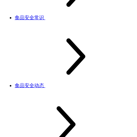
食品安全常识
食品安全动态